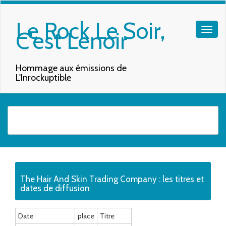
Le Rock Le Soir,
C'est Lenoir
Hommage aux émissions de
L'Inrockuptible
Quand les résultats de l'auto-complétion sont disponibles, utilisez les f
The Hair And Skin Trading Company : les titres et
dates de diffusion
Date
place
Titre