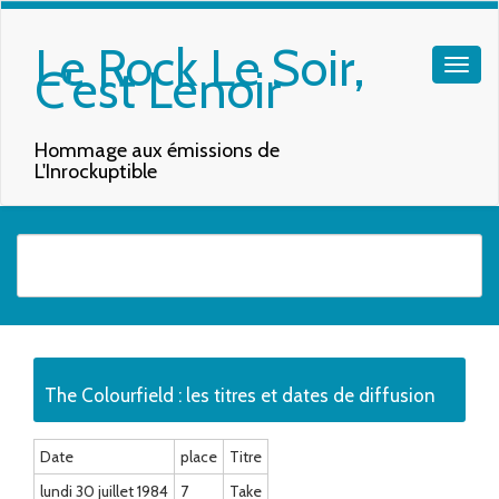
Le Rock Le Soir,
C'est Lenoir
Hommage aux émissions de
L'Inrockuptible
Quand les résultats de l'auto-complétion sont disponibles, utilisez les f
The Colourfield : les titres et dates de diffusion
Date
place
Titre
lundi 30 juillet 1984
7
Take