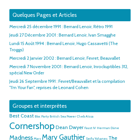
Quelques Pages et Articles
Mercredi 25 décembre 1991 : Bernard Lenoir, Rétro 1991
Jeudi 27 Décembre 2001 : Bernard Lenoir, Ivan Smagghe
Lundi 15 Août 1994 : Bernard Lenoir, Hugo Cassavetti (The
Troggs)
Mercredi 2 Janvier 2002 : Bernard Lenoir, Fevret, Beauvallet
Mercredi 7 Novembre 2001 : Bernard Lenoir, Inrockuptibles 312,
spécial New Order
Jeudi 26 Septembre 1991 : Fevret/Beauvallet et la compilation
"I'm Your Fan", reprises de Leonard Cohen
Groupes et interprètes
Best Coast
Bloc Party
British Sea Power
Cheb Aïssa
Cornershop
Dean Dwyer
Faust IV
Herman Düne
Mary Gauthier
Madness
The
Mars
Seifu Yohanes