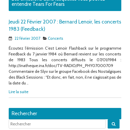
entendre Tears For Fears
Jeudi 22 Février 2007 : Bernard Lenoir, les concerts
1983 (Feedback)
22 février 2007
Concerts
Écoutez l’émission C’est Lenoir Flashback sur le programme
Feedback du 7 janvier 1984 où Bernard revient sur les concerts
de 1983 Tous les concerts diffusés le 07/01/1984 :
http://inatheque.ina.fr/doc/TV-RADIO/PH_PHY07000709
Commentaire de Slyv sur le groupe Facebook des Nostalgiques
des Black Sessions : “Et donc, en fait, non, il ne s’agissait pas de
la date du ..
Lire la suite
Rechercher
Quand 