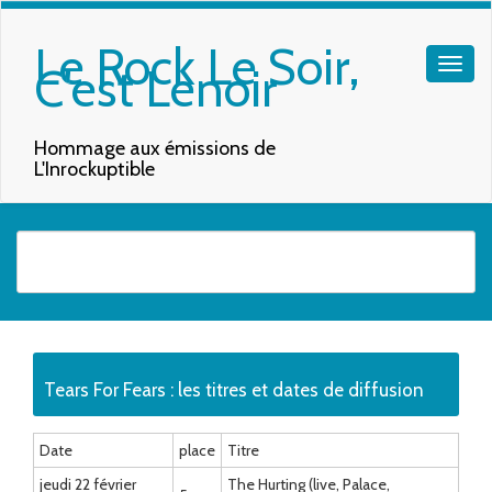
Le Rock Le Soir,
C'est Lenoir
Hommage aux émissions de
L'Inrockuptible
Quand les résultats de l'auto-complétion sont disponibles, utilisez les f
Tears For Fears : les titres et dates de diffusion
Date
place
Titre
jeudi 22 février
The Hurting (live, Palace,