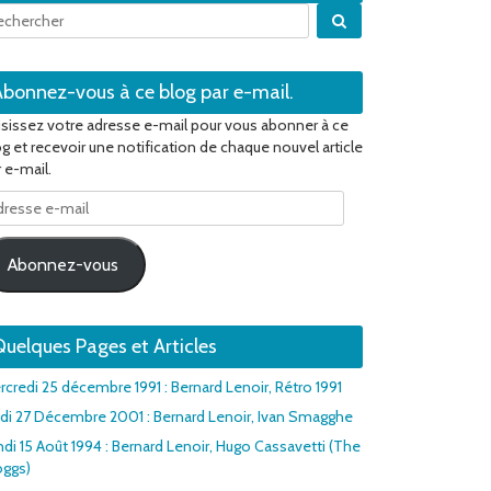
Quand les résultats 
Abonnez-vous à ce blog par e-mail.
isissez votre adresse e-mail pour vous abonner à ce
og et recevoir une notification de chaque nouvel article
 e-mail.
resse
il
Abonnez-vous
uelques Pages et Articles
rcredi 25 décembre 1991 : Bernard Lenoir, Rétro 1991
udi 27 Décembre 2001 : Bernard Lenoir, Ivan Smagghe
ndi 15 Août 1994 : Bernard Lenoir, Hugo Cassavetti (The
oggs)