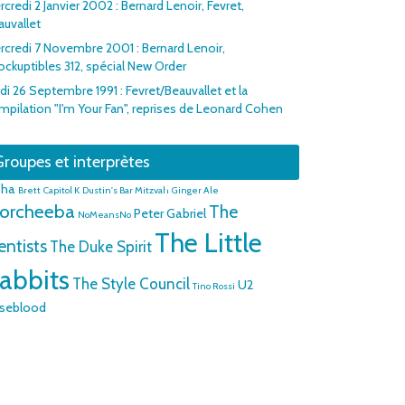
credi 2 Janvier 2002 : Bernard Lenoir, Fevret,
auvallet
rcredi 7 Novembre 2001 : Bernard Lenoir,
rockuptibles 312, spécial New Order
di 26 Septembre 1991 : Fevret/Beauvallet et la
mpilation "I'm Your Fan", reprises de Leonard Cohen
roupes et interprètes
pha
Brett
Capitol K
Dustin's Bar Mitzvah
Ginger Ale
orcheeba
The
Peter Gabriel
NoMeansNo
The Little
ntists
The Duke Spirit
abbits
The Style Council
U2
Tino Rossi
seblood