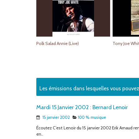
Polk Salad Annie (Live)
Les émissions dans lesquelles vous pouve
Mardi 15 Janvier 2002 : Bernard Lenoir
15 janvier 2002
100 % musique
Écoutez C’est Lenoir du 15 janvier 2002 Erik Arnaud rem
en..