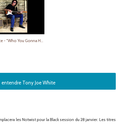
Tony Joe White - "Who You Gonna Hoodoo Now?" (Official Audio)
z entendre Tony Joe White
placera les Notwist pour la Black session du 28 janvier. Les titres