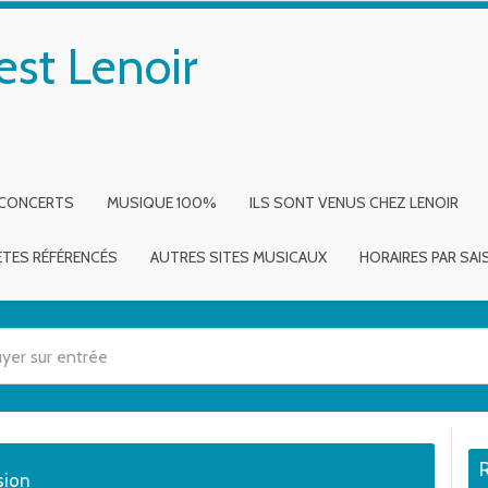
est Lenoir
 CONCERTS
MUSIQUE 100%
ILS SONT VENUS CHEZ LENOIR
ÈTES RÉFÉRENCÉS
AUTRES SITES MUSICAUX
HORAIRES PAR SA
 utilisez les flèches haut et bas pour évaluer entrer pour aller à la page dé
sion