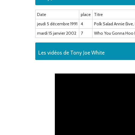
Date
place
Titre
jeudi 5 décembre 1991
4
Polk Salad Annie (live
mardi 15 janvier 2002
7
Who You Gonna Hoo
Les vidéos de Tony Joe White