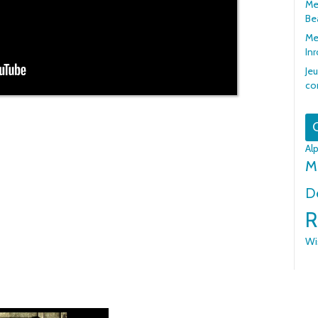
Mer
Be
Me
In
Jeu
co
G
Al
M
De
R
Wi