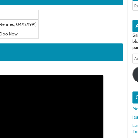
, Rennes, 04/12/1991)
 Doo Now
Sa
bl
par
Ad
e-
ma
Q
Me
Je
Lu
Tr