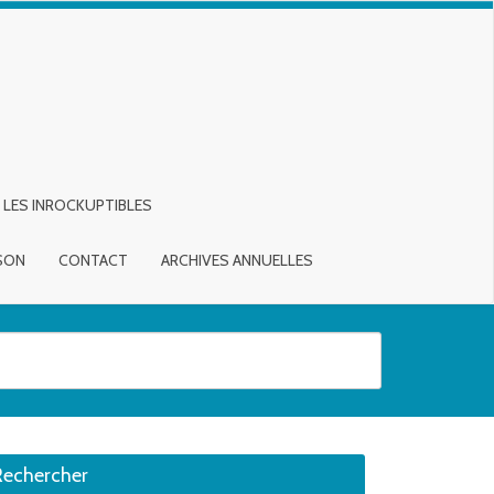
LES INROCKUPTIBLES
ISON
CONTACT
ARCHIVES ANNUELLES
sirée. Utilisateurs et utilisatrices d‘appareils tactiles, explorez en touch
Rechercher