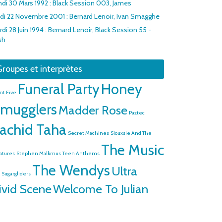
ndi 30 Mars 1992 : Black Session 003, James
udi 22 Novembre 2001 : Bernard Lenoir, Ivan Smagghe
di 28 Juin 1994 : Bernard Lenoir, Black Session 55 -
sh
roupes et interprètes
Funeral Party
Honey
nt Five
mugglers
Madder Rose
Paztec
achid Taha
Secret Machines
Siouxsie And The
The Music
atures
Stephen Malkmus
Teen Anthems
The Wendys
Ultra
 Sugargliders
ivid Scene
Welcome To Julian