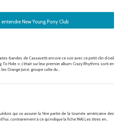
ez entendre New Young Pony Club
ates-bandes de Cassavetti encore ce soir avec ce petit clin d’oeil
To Hide », c’était sur leur premier album Crazy Rhythms sorti en
es Orange Juice, groupe culte du ..
uédois qui va assurer la 1ère partie de la tournée américaine des
hui, contrairement à ce qu’indique la fiche INA) Les titres en..