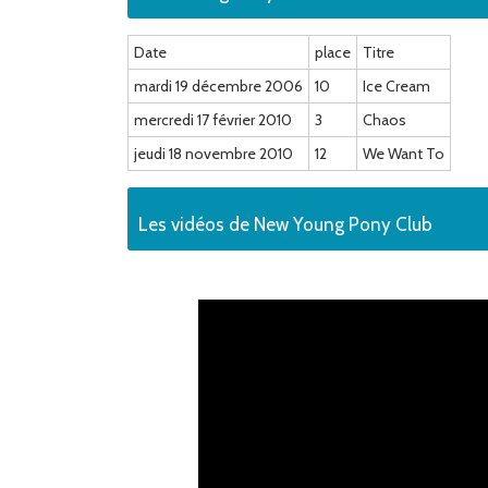
Date
place
Titre
mardi 19 décembre 2006
10
Ice Cream
mercredi 17 février 2010
3
Chaos
jeudi 18 novembre 2010
12
We Want To
Les vidéos de New Young Pony Club