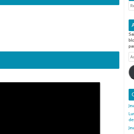
Sa
bl
par
Ad
e-
ma
Q
Je
Lu
de
Jeu