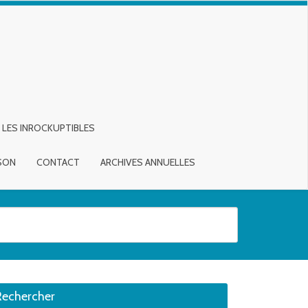
LES INROCKUPTIBLES
ISON
CONTACT
ARCHIVES ANNUELLES
sirée. Utilisateurs et utilisatrices d‘appareils tactiles, explorez en touch
Rechercher