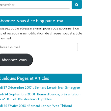
Quand les résultats 
Abonnez-vous à ce blog par e-mail.
isissez votre adresse e-mail pour vous abonner à ce
og et recevoir une notification de chaque nouvel article
 e-mail.
resse
il
Abonnez-vous
uelques Pages et Articles
udi 27 Décembre 2001 : Bernard Lenoir, Ivan Smagghe
ndi 24 Septembre 2001 : Bernard Lenoir, présentation
s n° 305 et 306 des Inrockuptibles
di 25 Février 2010 : Bernard Lenoir, Yves Thibord