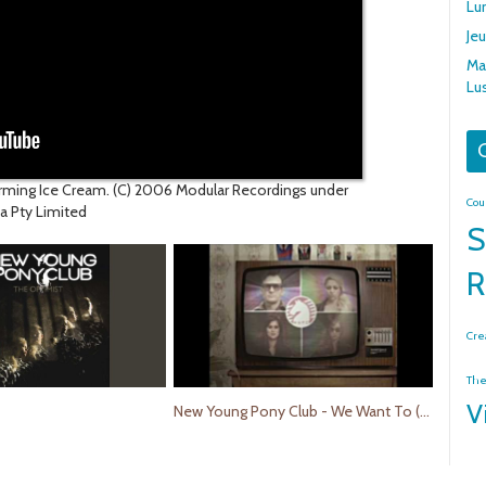
Lu
Je
Mar
Lu
G
rming Ice Cream. (C) 2006 Modular Recordings under
Cou
ia Pty Limited
S
R
Cre
The
V
New Young Pony Club - We Want To (Official Video)