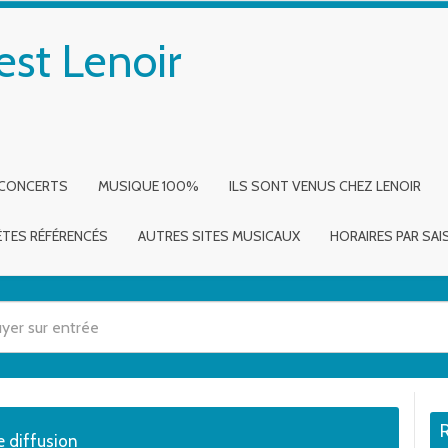
est Lenoir
 CONCERTS
MUSIQUE 100%
ILS SONT VENUS CHEZ LENOIR
ÈTES RÉFÉRENCÉS
AUTRES SITES MUSICAUX
HORAIRES PAR SA
 utilisez les flèches haut et bas pour évaluer entrer pour aller à la page dé
e diffusion