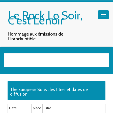
Le Rock Le Soir,
C'est Lenoir
Hommage aux émissions de
L'Inrockuptible
Quand les résultats de l'auto-complétion sont disponibles, utilisez les f
The European Sons : les titres et dates de
diffusion
Date
place
Titre