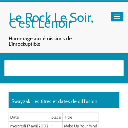
Le Rock Le Soir,
C'est Lenoir
Hommage aux émissions de
L'Inrockuptible
Quand les résultats de l'auto-complétion sont disponibles, utilisez les f
Swayzak : les titres et dates de diffusion
Date
place
Titre
mercredi 17 avril 2002
1
Make Up Your Mind