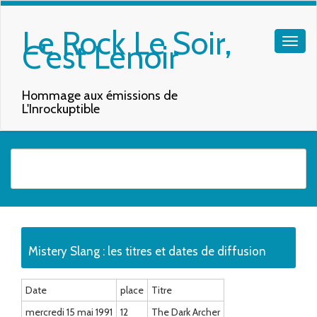
Le Rock Le Soir,
C'est Lenoir
Hommage aux émissions de
L'Inrockuptible
Quand les résultats de l'auto-complétion sont disponibles, utilisez les f
Mistery Slang : les titres et dates de diffusion
Date
place
Titre
mercredi 15 mai 1991
12
The Dark Archer