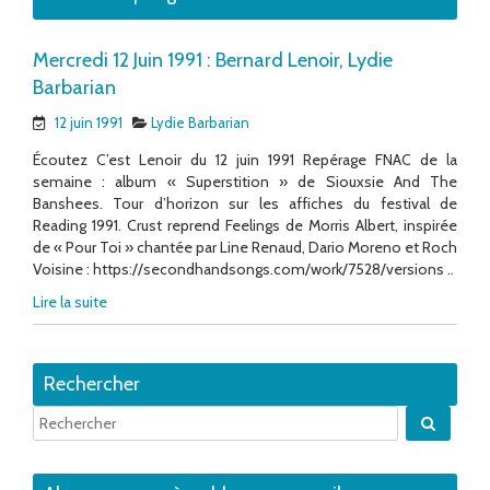
Mercredi 12 Juin 1991 : Bernard Lenoir, Lydie
Barbarian
12 juin 1991
Lydie Barbarian
Écoutez C’est Lenoir du 12 juin 1991 Repérage FNAC de la
semaine : album « Superstition » de Siouxsie And The
Banshees. Tour d’horizon sur les affiches du festival de
Reading 1991. Crust reprend Feelings de Morris Albert, inspirée
de « Pour Toi » chantée par Line Renaud, Dario Moreno et Roch
Voisine : https://secondhandsongs.com/work/7528/versions ..
Lire la suite
Rechercher
Quand 