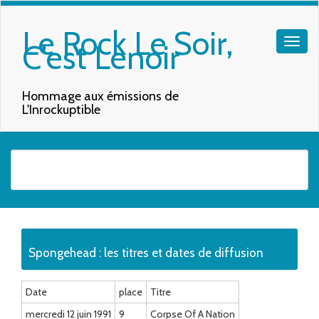
Le Rock Le Soir,
C'est Lenoir
Hommage aux émissions de
L'Inrockuptible
Quand les résultats de l'auto-complétion sont disponibles, utilisez les f
Spongehead : les titres et dates de diffusion
Date
place
Titre
mercredi 12 juin 1991
9
Corpse Of A Nation