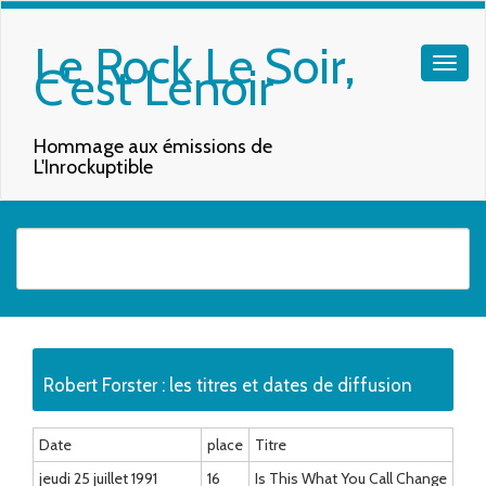
Le Rock Le Soir,
C'est Lenoir
Hommage aux émissions de
L'Inrockuptible
Quand les résultats de l'auto-complétion sont disponibles, utilisez les f
Robert Forster : les titres et dates de diffusion
Date
place
Titre
jeudi 25 juillet 1991
16
Is This What You Call Change