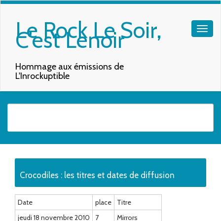
Le Rock Le Soir,
C'est Lenoir
Hommage aux émissions de
L'Inrockuptible
Quand les résultats de l'auto-complétion sont disponibles, utilisez les f
Crocodiles : les titres et dates de diffusion
Date
place
Titre
jeudi 18 novembre 2010
7
Mirrors