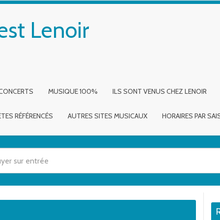
est Lenoir
 CONCERTS
MUSIQUE 100%
ILS SONT VENUS CHEZ LENOIR
ÈTES RÉFÉRENCÉS
AUTRES SITES MUSICAUX
HORAIRES PAR SA
 utilisez les flèches haut et bas pour évaluer entrer pour aller à la page dé