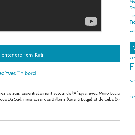
Mar
St
Lu
Tr
Lu
G
 entendre Femi Kuti
Ben
F
ec Yves Thibord
Fa
Ton
s ce soir, essentiellement autour de l’Afrique, avec Mario Lucio
Ski
rique Du Sud, mais aussi des Balkans (Gazi & Buqja) et de Cuba (X-