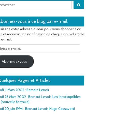
Quand les résultats 
Abonnez-vous à ce blog par e-mail.
isissez votre adresse e-mail pour vous abonner à ce
og et recevoir une notification de chaque nouvel article
 e-mail.
resse
il
Abonnez-vous
uelques Pages et Articles
ndi 11 Mars 2002 : Bernard Lenoir
rdi 26 Mars 2002 : Bernard Lenoir, Les Inrockuptibles
1 (nouvelle formule)
di 20 Juin 1994 : Bernard Lenoir, Hugo Cassavetti