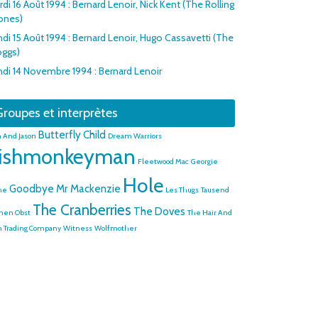
di 16 Août 1994 : Bernard Lenoir, Nick Kent (The Rolling
ones)
ndi 15 Août 1994 : Bernard Lenoir, Hugo Cassavetti (The
oggs)
ndi 14 Novembre 1994 : Bernard Lenoir
roupes et interprètes
Butterfly Child
 And Jason
Dream Warriors
ishmonkeyman
Fleetwood Mac
Georgie
Hole
Goodbye Mr Mackenzie
me
Les Thugs
Tausend
The Cranberries
The Doves
nen Obst
The Hair And
n Trading Company
Witness
Wolfmother