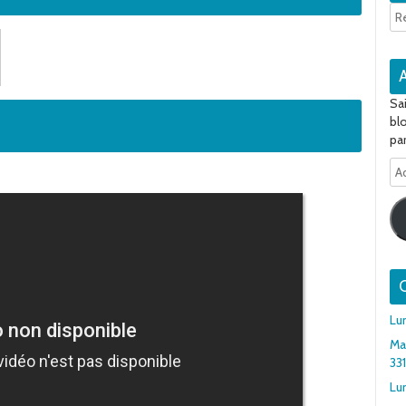
Sa
bl
par
Ad
e-
ma
Q
Lu
Ma
33
Lun