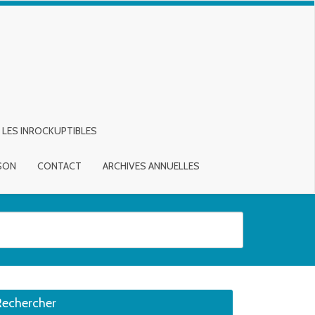
LES INROCKUPTIBLES
ISON
CONTACT
ARCHIVES ANNUELLES
sirée. Utilisateurs et utilisatrices d‘appareils tactiles, explorez en touch
Rechercher