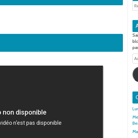
Sa
bl
par
Ad
e-
ma
Q
Lu
Mer
Be
Mar