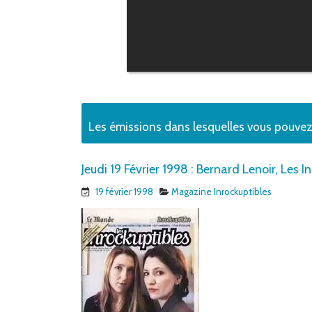
Les émissions dans lesquelles vous pouve
Jeudi 19 Février 1998 : Bernard Lenoir, Les 
19 février 1998
Magazine Inrockuptibles