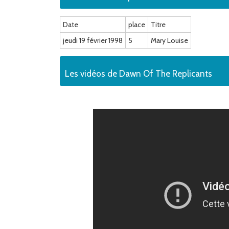
Date
place
Titre
jeudi 19 février 1998
5
Mary Louise
Les vidéos de Dawn Of The Replicants