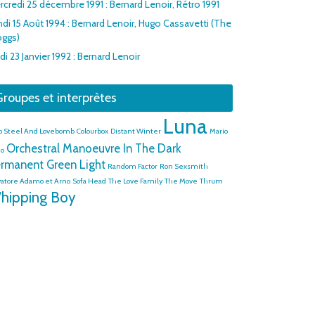
rcredi 25 décembre 1991 : Bernard Lenoir, Rétro 1991
ndi 15 Août 1994 : Bernard Lenoir, Hugo Cassavetti (The
oggs)
di 23 Janvier 1992 : Bernard Lenoir
roupes et interprètes
Luna
o Steel And Lovebomb
Colourbox
Distant Winter
Mario
Orchestral Manoeuvre In The Dark
io
rmanent Green Light
Random Factor
Ron Sexsmith
vatore Adamo et Arno
Sofa Head
The Love Family
The Move
Thrum
hipping Boy