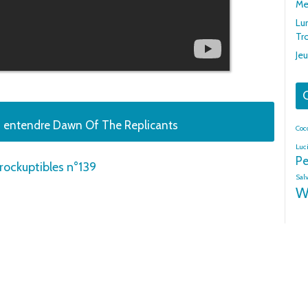
Me
Lu
Tr
Jeu
G
z entendre Dawn Of The Replicants
Coc
Luc
Pe
Inrockuptibles n°139
Sal
W