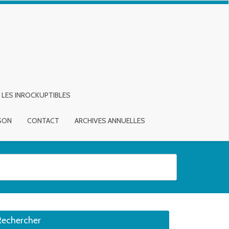
LES INROCKUPTIBLES
ISON
CONTACT
ARCHIVES ANNUELLES
sirée. Utilisateurs et utilisatrices d‘appareils tactiles, explorez en touch
Rechercher