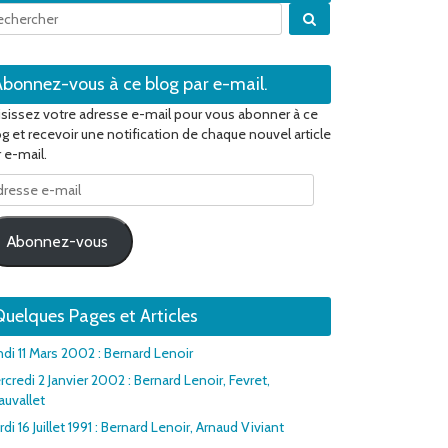
Quand les résultats 
Abonnez-vous à ce blog par e-mail.
isissez votre adresse e-mail pour vous abonner à ce
og et recevoir une notification de chaque nouvel article
 e-mail.
resse
il
Abonnez-vous
uelques Pages et Articles
ndi 11 Mars 2002 : Bernard Lenoir
credi 2 Janvier 2002 : Bernard Lenoir, Fevret,
auvallet
di 16 Juillet 1991 : Bernard Lenoir, Arnaud Viviant