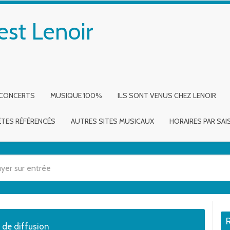
est Lenoir
 CONCERTS
MUSIQUE 100%
ILS SONT VENUS CHEZ LENOIR
ÈTES RÉFÉRENCÉS
AUTRES SITES MUSICAUX
HORAIRES PAR SA
 utilisez les flèches haut et bas pour évaluer entrer pour aller à la page dé
s de diffusion