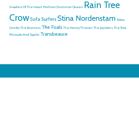
Rain Tree
Invaders Of The Heart
Muthoni Drummer Queen
Crow
Stina Nordenstam
Sofa Surfers
Tabou
The Foals
Combo
The Business
The Honey Thieves
The Joyriders
The Rita
Transbeauce
Mitsouko And Sparks