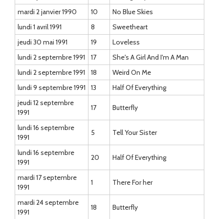
mardi 2 janvier 1990
10
No Blue Skies
lundi 1 avril 1991
8
Sweetheart
jeudi 30 mai 1991
19
Loveless
lundi 2 septembre 1991
17
She's A Girl And I'm A Man
lundi 2 septembre 1991
18
Weird On Me
lundi 9 septembre 1991
13
Half Of Everything
jeudi 12 septembre
17
Butterfly
1991
lundi 16 septembre
5
Tell Your Sister
1991
lundi 16 septembre
20
Half Of Everything
1991
mardi 17 septembre
1
There For her
1991
mardi 24 septembre
18
Butterfly
1991