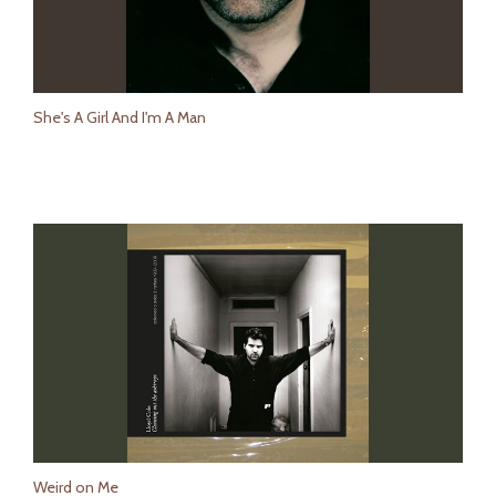
She's A Girl And I'm A Man
Weird on Me