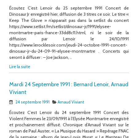
Écoutez C’est Lenoir du 25 septembre 1991 Concert de
Dinosaur Jr enregistré hier, diffusion de 3 titres ce soir. Le titre «
Keep The Glove » n’apparait pas dans la setlist du concert
https://www.setlist.fm/setlist/dinosaur-jr/1991/elysee-
montmartre-paris-france-33dd8c11.html, ni le soir de la
diffusion par Lenoir le 24/10/1991
https://www.lerocklesoir.com/jeudi-24-octobre-1991-concert-
dinosaur-jr-du-24-09-91-elysee-montmartre . Concerts qui
seront à diffuser : – Joe Jackson, ..
Lire la suite
Mardi 24 Septembre 1991 : Bernard Lenoir, Arnaud
Viviant
24 septembre 1991
Arnaud Viviant
Écoutez C’est Lenoir du 24 septembre 1991 Concert des
Violent Femmes le 23/09/1991 à l’Elysée Montmartre enregistré
et prochainement diffusé. Chronique d’Arnaud Viviant sur le
roman de Paul Auster, « La Musique du Hasard » Repérage FNAC
de la semaine : album de Jean-Louis Murat, « Le Manteau De