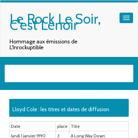
Le Rock Le Soir,
C'est Lenoir
Hommage aux émissions de
L'Inrockuptible
Quand les résultats de l'auto-complétion sont disponibles, utilisez les f
Lloyd Cole : les titres et dates de diffusion
Date
place
Titre
lundi 1 janvier 1990
3
A Long Way Down