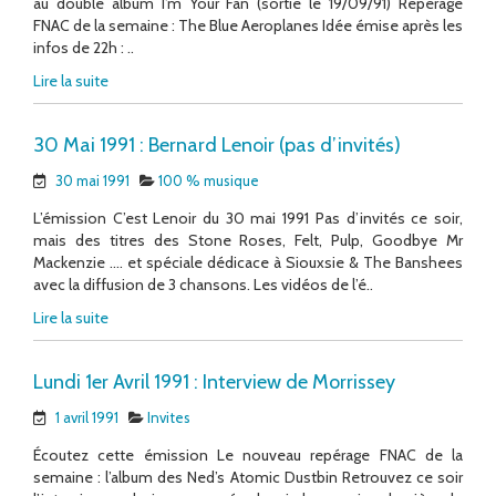
au double album I’m Your Fan (sortie le 19/09/91) Repérage
FNAC de la semaine : The Blue Aeroplanes Idée émise après les
infos de 22h : ..
Lire la suite
30 Mai 1991 : Bernard Lenoir (pas d’invités)
30 mai 1991
100 % musique
L’émission C’est Lenoir du 30 mai 1991 Pas d’invités ce soir,
mais des titres des Stone Roses, Felt, Pulp, Goodbye Mr
Mackenzie …. et spéciale dédicace à Siouxsie & The Banshees
avec la diffusion de 3 chansons. Les vidéos de l’é..
Lire la suite
Lundi 1er Avril 1991 : Interview de Morrissey
1 avril 1991
Invites
Écoutez cette émission Le nouveau repérage FNAC de la
semaine : l’album des Ned’s Atomic Dustbin Retrouvez ce soir