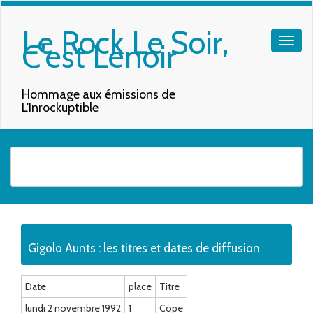
Le Rock Le Soir,
C'est Lenoir
Hommage aux émissions de
L'Inrockuptible
Quand les résultats de l'auto-complétion sont disponibles, utilisez les f
Gigolo Aunts : les titres et dates de diffusion
Date
place
Titre
lundi 2 novembre 1992
1
Cope