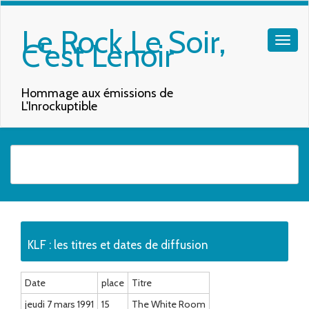
Le Rock Le Soir,
C'est Lenoir
Hommage aux émissions de
L'Inrockuptible
Quand les résultats de l'auto-complétion sont disponibles, utilisez les f
KLF : les titres et dates de diffusion
Date
place
Titre
jeudi 7 mars 1991
15
The White Room