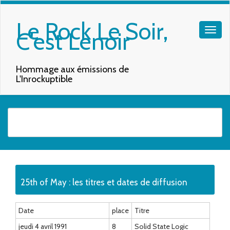
Le Rock Le Soir,
C'est Lenoir
Hommage aux émissions de
L'Inrockuptible
Quand les résultats de l'auto-complétion sont disponibles, utilisez les f
25th of May : les titres et dates de diffusion
Date
place
Titre
jeudi 4 avril 1991
8
Solid State Logic