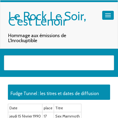
Le Rock Le Soir,
C'est Lenoir
Hommage aux émissions de
L'Inrockuptible
Quand les résultats de l'auto-complétion sont disponibles, utilisez les f
Fudge Tunnel : les titres et dates de diffusion
Date
place
Titre
jeudi 15 février 1990
17
Sex Mammoth