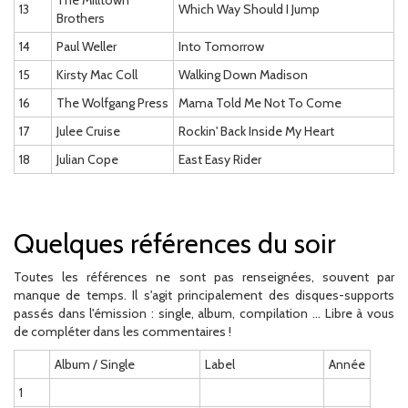
The Milltown
13
Which Way Should I Jump
Brothers
14
Paul Weller
Into Tomorrow
15
Kirsty Mac Coll
Walking Down Madison
16
The Wolfgang Press
Mama Told Me Not To Come
17
Julee Cruise
Rockin' Back Inside My Heart
18
Julian Cope
East Easy Rider
Quelques références du soir
Toutes les références ne sont pas renseignées, souvent par
manque de temps. Il s'agit principalement des disques-supports
passés dans l'émission : single, album, compilation ... Libre à vous
de compléter dans les commentaires !
Album / Single
Label
Année
1