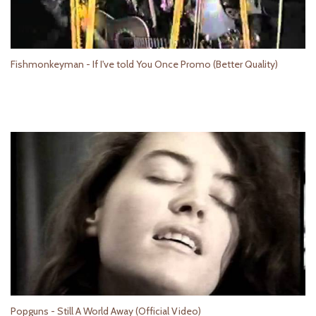
Fishmonkeyman - If I've told You Once Promo (Better Quality)
Popguns - Still A World Away (Official Video)