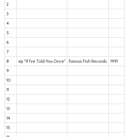
2
3
4
5
6
7
8
ep "If I've Told You Once"
Furious Fish Records
1991
9
10
11
12
13
14
15