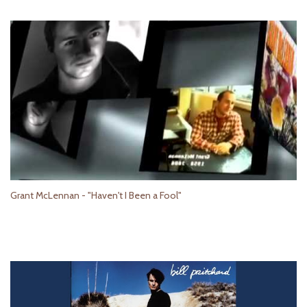
Grant McLennan - "Haven't I Been a Fool"