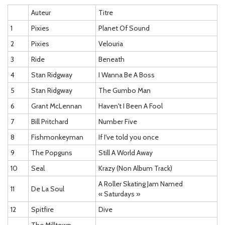
Auteur
Titre
1
Pixies
Planet Of Sound
2
Pixies
Velouria
3
Ride
Beneath
4
Stan Ridgway
I Wanna Be A Boss
5
Stan Ridgway
The Gumbo Man
6
Grant McLennan
Haven't I Been A Fool
7
Bill Pritchard
Number Five
8
Fishmonkeyman
If I've told you once
9
The Popguns
Still A World Away
10
Seal
Krazy (Non Album Track)
A Roller Skating Jam Named
11
De La Soul
« Saturdays »
12
Spitfire
Dive