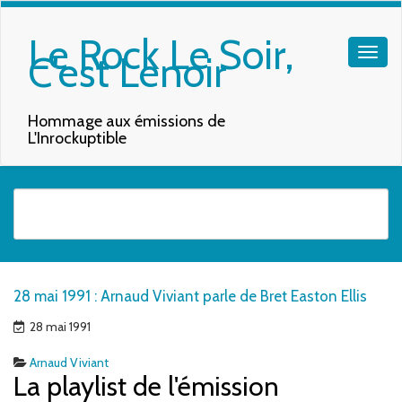
Le Rock Le Soir,
C'est Lenoir
Hommage aux émissions de
L'Inrockuptible
Quand les résultats de l'auto-complétion sont disponibles, utilisez les f
28 mai 1991 : Arnaud Viviant parle de Bret Easton Ellis
28 mai 1991
Arnaud Viviant
La playlist de l'émission