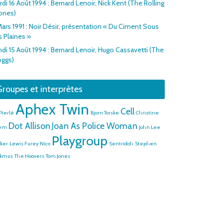
di 16 Août 1994 : Bernard Lenoir, Nick Kent (The Rolling
ones)
Mars 1991 : Noir Désir, présentation « Du Ciment Sous
s Plaines »
ndi 15 Août 1994 : Bernard Lenoir, Hugo Cassavetti (The
oggs)
roupes et interprètes
Aphex Twin
Cell
Pierlé
Bjorn Torske
Christine
Dot Allison
Joan As Police Woman
lem
John Lee
Playgroup
ker
Lewis Furey
Nico
Sentridoh
Stephen
lkmus
The Hoovers
Tom Jones