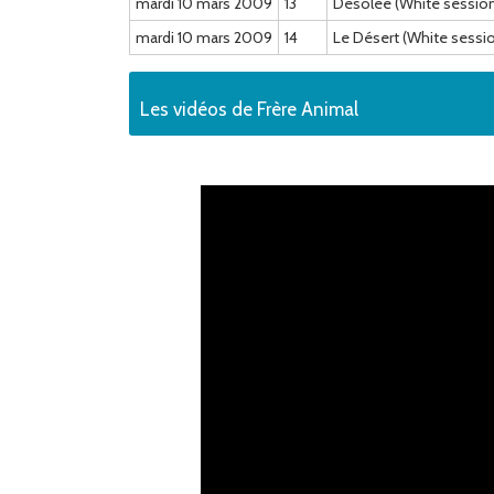
mardi 10 mars 2009
13
Désolée (White sessio
mardi 10 mars 2009
14
Le Désert (White sess
Les vidéos de Frère Animal