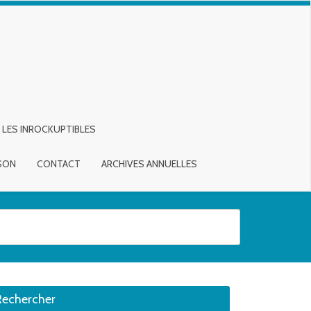
LES INROCKUPTIBLES
ISON
CONTACT
ARCHIVES ANNUELLES
sirée. Utilisateurs et utilisatrices d‘appareils tactiles, explorez en touch
Rechercher