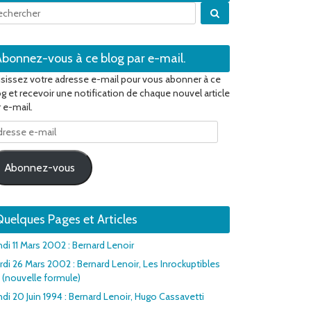
Quand les résultats 
Abonnez-vous à ce blog par e-mail.
isissez votre adresse e-mail pour vous abonner à ce
og et recevoir une notification de chaque nouvel article
 e-mail.
resse
il
Abonnez-vous
uelques Pages et Articles
ndi 11 Mars 2002 : Bernard Lenoir
rdi 26 Mars 2002 : Bernard Lenoir, Les Inrockuptibles
1 (nouvelle formule)
di 20 Juin 1994 : Bernard Lenoir, Hugo Cassavetti