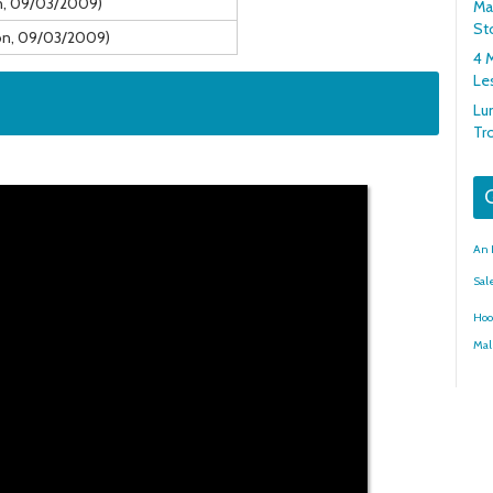
n, 09/03/2009)
Mar
St
ion, 09/03/2009)
4 
Le
Lu
Tr
G
An 
Sa
Hoo
Ma