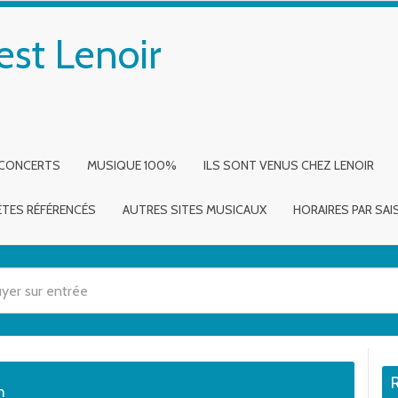
est Lenoir
 CONCERTS
MUSIQUE 100%
ILS SONT VENUS CHEZ LENOIR
ÈTES RÉFÉRENCÉS
AUTRES SITES MUSICAUX
HORAIRES PAR SA
 utilisez les flèches haut et bas pour évaluer entrer pour aller à la page dé
n