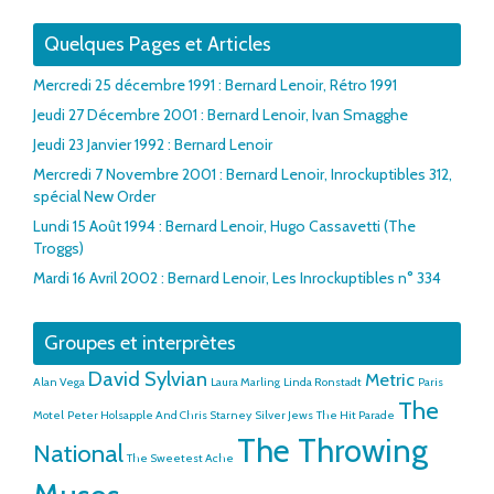
Quelques Pages et Articles
Mercredi 25 décembre 1991 : Bernard Lenoir, Rétro 1991
Jeudi 27 Décembre 2001 : Bernard Lenoir, Ivan Smagghe
Jeudi 23 Janvier 1992 : Bernard Lenoir
Mercredi 7 Novembre 2001 : Bernard Lenoir, Inrockuptibles 312,
spécial New Order
Lundi 15 Août 1994 : Bernard Lenoir, Hugo Cassavetti (The
Troggs)
Mardi 16 Avril 2002 : Bernard Lenoir, Les Inrockuptibles n° 334
Groupes et interprètes
David Sylvian
Metric
Alan Vega
Laura Marling
Linda Ronstadt
Paris
The
Motel
Peter Holsapple And Chris Starney
Silver Jews
The Hit Parade
The Throwing
National
The Sweetest Ache