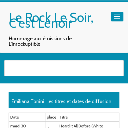
Le Rock Le Soir,
C'est Lenoir
Hommage aux émissions de
L'Inrockuptible
Quand les résultats de l'auto-complétion sont disponibles, utilisez les f
Emiliana Torrini : les titres et dates de diffusion
Date
place
Titre
mardi 30
Heard It All Before (White