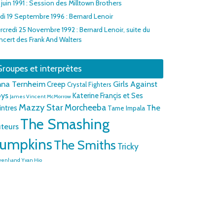
 juin 1991 : Session des Milltown Brothers
udi 19 Septembre 1996 : Bernard Lenoir
rcredi 25 Novembre 1992 : Bernard Lenoir, suite du
ncert des Frank And Walters
roupes et interprètes
na Ternheim
Girls Against
Creep
Crystal Fighters
ys
Katerine Françis et Ses
James Vincent McMorrow
Mazzy Star
Morcheeba
The
intres
Tame Impala
The Smashing
teurs
umpkins
The Smiths
Tricky
venhand
Yvan Hio