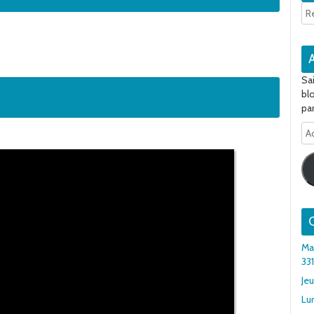
Sa
bl
par
Ad
e-
ma
Q
Ma
33
Jeu
Lu