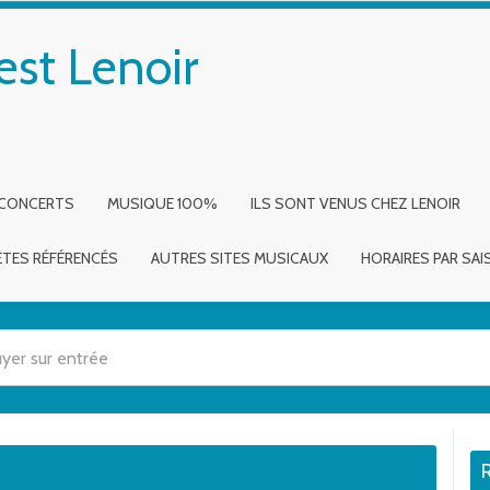
est Lenoir
 CONCERTS
MUSIQUE 100%
ILS SONT VENUS CHEZ LENOIR
ÈTES RÉFÉRENCÉS
AUTRES SITES MUSICAUX
HORAIRES PAR SA
 utilisez les flèches haut et bas pour évaluer entrer pour aller à la page dé