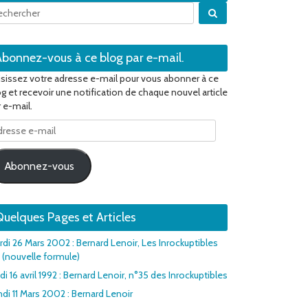
Quand les résultats 
Abonnez-vous à ce blog par e-mail.
isissez votre adresse e-mail pour vous abonner à ce
og et recevoir une notification de chaque nouvel article
 e-mail.
resse
il
Abonnez-vous
uelques Pages et Articles
rdi 26 Mars 2002 : Bernard Lenoir, Les Inrockuptibles
1 (nouvelle formule)
di 16 avril 1992 : Bernard Lenoir, n°35 des Inrockuptibles
ndi 11 Mars 2002 : Bernard Lenoir