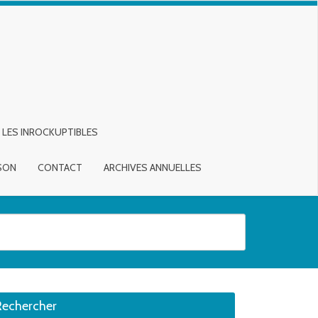
LES INROCKUPTIBLES
ISON
CONTACT
ARCHIVES ANNUELLES
sirée. Utilisateurs et utilisatrices d‘appareils tactiles, explorez en touch
Rechercher