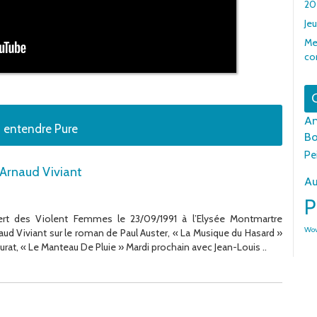
20
Je
Me
co
G
An
z entendre Pure
Bo
Pe
 Arnaud Viviant
Au
P
rt des Violent Femmes le 23/09/1991 à l’Elysée Montmartre
Wo
ud Viviant sur le roman de Paul Auster, « La Musique du Hasard »
at, « Le Manteau De Pluie » Mardi prochain avec Jean-Louis ..