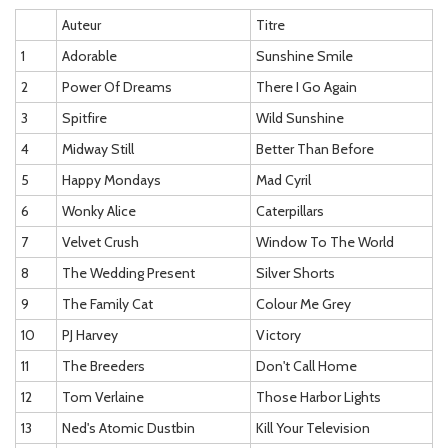
Auteur
Titre
1
Adorable
Sunshine Smile
2
Power Of Dreams
There I Go Again
3
Spitfire
Wild Sunshine
4
Midway Still
Better Than Before
5
Happy Mondays
Mad Cyril
6
Wonky Alice
Caterpillars
7
Velvet Crush
Window To The World
8
The Wedding Present
Silver Shorts
9
The Family Cat
Colour Me Grey
10
PJ Harvey
Victory
11
The Breeders
Don't Call Home
12
Tom Verlaine
Those Harbor Lights
13
Ned's Atomic Dustbin
Kill Your Television