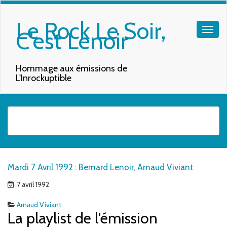
Le Rock Le Soir,
C'est Lenoir
Hommage aux émissions de
L'Inrockuptible
Quand les résultats de l'auto-complétion sont disponibles, utilisez les f
Mardi 7 Avril 1992 : Bernard Lenoir, Arnaud Viviant
7 avril 1992
Arnaud Viviant
La playlist de l'émission