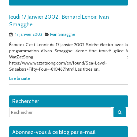
Jeudi 17 Janvier 2002 : Bernard Lenoir, Ivan
Smagghe
17 janvier 2002
Ivan Smagghe
Écoutez C’est Lenoir du 17 janvier 2002 Soirée électro avec la
programmation d’Ivan Smagghe. 4eme titre trouvé grâce à
WatZatSong :
https://www.watzatsong.com/en/found/Sea+Level-
Sneakers+Fifty+Four+-810467.html Les titres en..
Lire la suite
Rechercher
Quand 
Abonnez-vous à ce blog par e-mail.