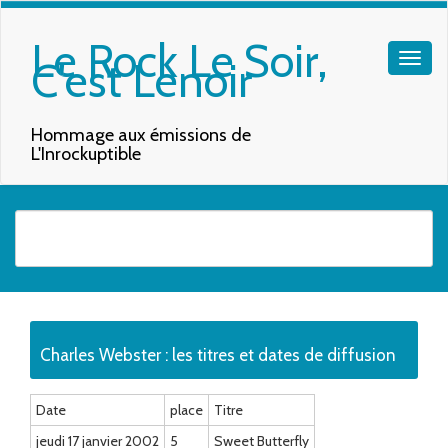
Le Rock Le Soir,
C'est Lenoir
Hommage aux émissions de
L'Inrockuptible
Quand les résultats de l'auto-complétion sont disponibles, utilisez les f
Charles Webster : les titres et dates de diffusion
Date
place
Titre
jeudi 17 janvier 2002
5
Sweet Butterfly