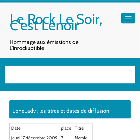
Le Rock Le Soir,
C'est Lenoir
Hommage aux émissions de
L'Inrockuptible
Quand les résultats de l'auto-complétion sont disponibles, utilisez les f
LoneLady : les titres et dates de diffusion
Date
place
Titre
jeudi 17 décembre 2009
7
Marble