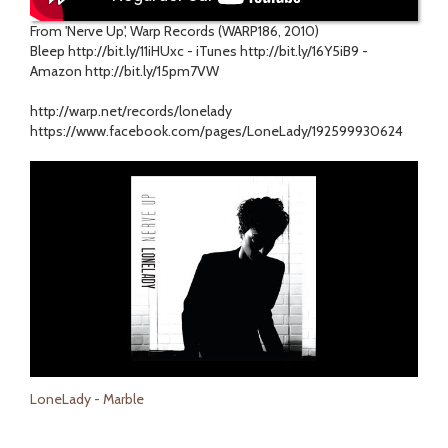
From 'Nerve Up', Warp Records (WARP186, 2010)
Bleep http://bit.ly/11iHUxc - iTunes http://bit.ly/16Y5iB9 -
Amazon http://bit.ly/15pm7VW
http://warp.net/records/lonelady
https://www.facebook.com/pages/LoneLady/192599930624
LoneLady - Marble