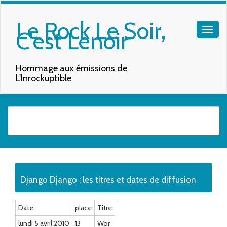
Le Rock Le Soir,
C'est Lenoir
Hommage aux émissions de
L'Inrockuptible
Quand les résultats de l'auto-complétion sont disponibles, utilisez les f
Django Django : les titres et dates de diffusion
Date
place
Titre
lundi 5 avril 2010
13
Wor