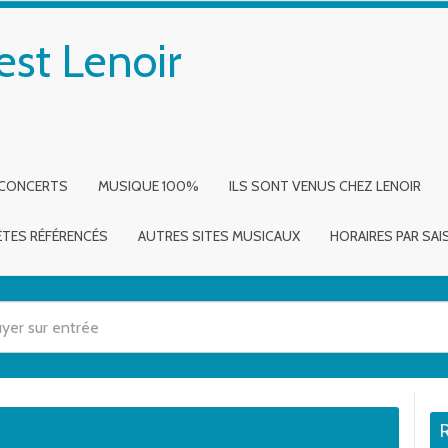
est Lenoir
 CONCERTS
MUSIQUE 100%
ILS SONT VENUS CHEZ LENOIR
ÈTES RÉFÉRENCÉS
AUTRES SITES MUSICAUX
HORAIRES PAR SA
 utilisez les flèches haut et bas pour évaluer entrer pour aller à la page dé