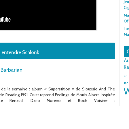
Je
Cig
Mar
Of
Lun
Ma
G
z entendre Schlonk
Au
Ka
e Barbarian
Chi
Ton
C de la semaine : album « Superstition » de Siouxsie And The
W
de Reading 1991. Crust reprend Feelings de Morris Albert, inspirée
 Renaud, Dario Moreno et Roch Voisine :