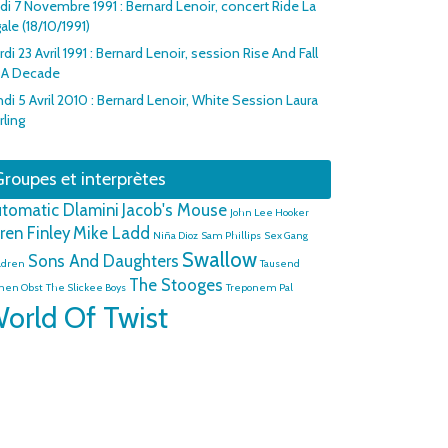
udi 7 Novembre 1991 : Bernard Lenoir, concert Ride La
ale (18/10/1991)
di 23 Avril 1991 : Bernard Lenoir, session Rise And Fall
 A Decade
di 5 Avril 2010 : Bernard Lenoir, White Session Laura
rling
roupes et interprètes
tomatic Dlamini
Jacob's Mouse
John Lee Hooker
ren Finley
Mike Ladd
Niña Dioz
Sam Phillips
Sex Gang
Swallow
Sons And Daughters
ldren
Tausend
The Stooges
nen Obst
The Slickee Boys
Treponem Pal
orld Of Twist