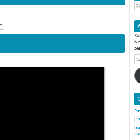
om
Sa
bl
par
Ad
e-
ma
Q
Me
Je
Jeu
co