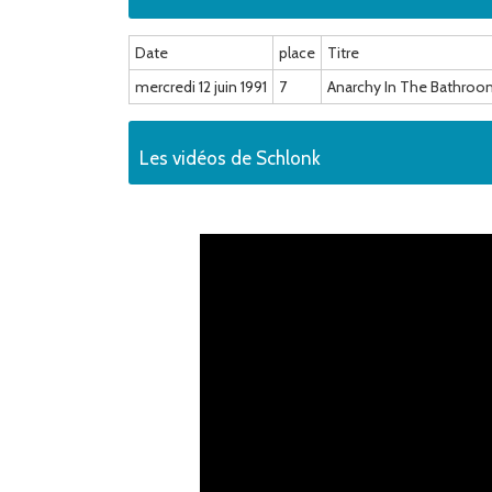
Date
place
Titre
mercredi 12 juin 1991
7
Anarchy In The Bathro
Les vidéos de Schlonk