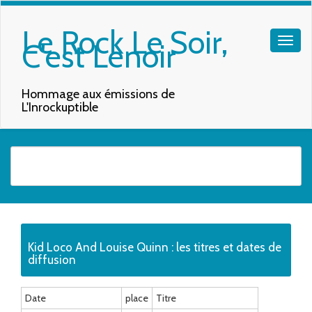
Le Rock Le Soir,
C'est Lenoir
Hommage aux émissions de
L'Inrockuptible
Quand les résultats de l'auto-complétion sont disponibles, utilisez les f
Kid Loco And Louise Quinn : les titres et dates de
diffusion
Date
place
Titre