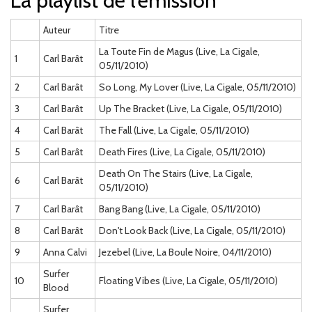
La playlist de l'émission
Auteur
Titre
La Toute Fin de Magus (Live, La Cigale,
1
Carl Barât
05/11/2010)
2
Carl Barât
So Long, My Lover (Live, La Cigale, 05/11/2010)
3
Carl Barât
Up The Bracket (Live, La Cigale, 05/11/2010)
4
Carl Barât
The Fall (Live, La Cigale, 05/11/2010)
5
Carl Barât
Death Fires (Live, La Cigale, 05/11/2010)
Death On The Stairs (Live, La Cigale,
6
Carl Barât
05/11/2010)
7
Carl Barât
Bang Bang (Live, La Cigale, 05/11/2010)
8
Carl Barât
Don't Look Back (Live, La Cigale, 05/11/2010)
9
Anna Calvi
Jezebel (Live, La Boule Noire, 04/11/2010)
Surfer
10
Floating Vibes (Live, La Cigale, 05/11/2010)
Blood
Surfer