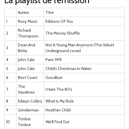
La playlist de l'émission
Auteur
Titre
1
Roxy Music
Editions Of You
Richard
2
The Money Shuffle
Thompson
Dean And
Not A Young Man Anymore (The Velvet
3
Britta
Underground cover)
4
John Cale
Paris 1919
5
John Cale
Child's Christmas In Wales
6
Best Coast
Goodbye
The
7
I Hate The 80's
Vaselines
8
Edwyn Collins
What Is My Role
9
Grinderman
Heathen Child
Timber
10
We'll Find Out
Timbre