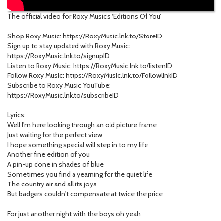
The official video for Roxy Music’s ‘Editions Of You’
Shop Roxy Music: https://RoxyMusic.lnk.to/StoreID
Sign up to stay updated with Roxy Music:
https://RoxyMusic.lnk.to/signupID
Listen to Roxy Music: https://RoxyMusic.lnk.to/listenID
Follow Roxy Music: https://RoxyMusic.lnk.to/FollowlinkID
Subscribe to Roxy Music YouTube:
https://RoxyMusic.lnk.to/subscribeID
Lyrics:
Well I'm here looking through an old picture frame
Just waiting for the perfect view
I hope something special will step in to my life
Another fine edition of you
A pin-up done in shades of blue
Sometimes you find a yearning for the quiet life
The country air and all its joys
But badgers couldn't compensate at twice the price
For just another night with the boys oh yeah