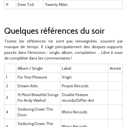
11
Deer Tick
Twenty Miles
Quelques références du soir
Toutes les références ne sont pas renseignées, souvent par
manque de temps. Il s'agit principalement des disques-supports
passés dans l'émission : single, album, compilation ... Libre à vous
de compléter dans les commentaires !
Album / Single
Label
Année
1
For Your Pleasure
Virgin
2
Dream Attic
Proper Records
13 Most Beautiful Songs
Double Feature
3
For Andy Warhol
records/Differ-Ant
Seducing Down The
4
Rhino Records
Door
Seducing Down The
5
Rhino Records