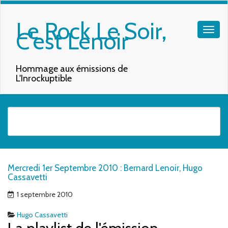
Le Rock Le Soir,
C'est Lenoir
Hommage aux émissions de
L'Inrockuptible
Quand les résultats de l'auto-complétion sont disponibles, utilisez les f
Mercredi 1er Septembre 2010 : Bernard Lenoir, Hugo
Cassavetti
1 septembre 2010
Hugo Cassavetti