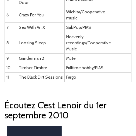
Door
Wichita/Cooperative
6
Crazy For You
music
7
Sex With An X
SubPop/PIAS
Heavenly
8
Loosing Sleep
recordings/Cooperative
Music
9
Grinderman 2
Mute
10
Timber Timbre
Fulltime hobby/PIAS
11
The Black Dirt Sessions
Fargo
Écoutez C’est Lenoir du 1er
septembre 2010