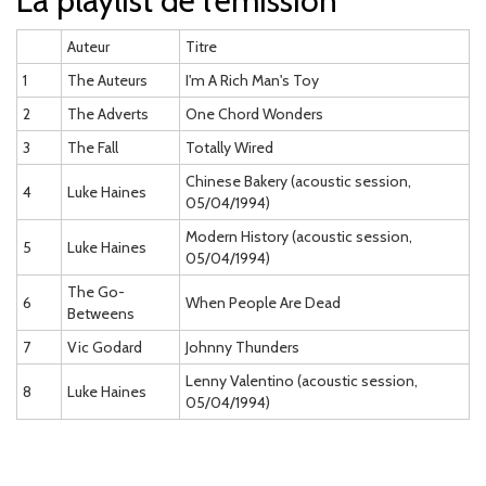
La playlist de l'émission
Auteur
Titre
1
The Auteurs
I'm A Rich Man's Toy
2
The Adverts
One Chord Wonders
3
The Fall
Totally Wired
Chinese Bakery (acoustic session,
4
Luke Haines
05/04/1994)
Modern History (acoustic session,
5
Luke Haines
05/04/1994)
The Go-
6
When People Are Dead
Betweens
7
Vic Godard
Johnny Thunders
Lenny Valentino (acoustic session,
8
Luke Haines
05/04/1994)