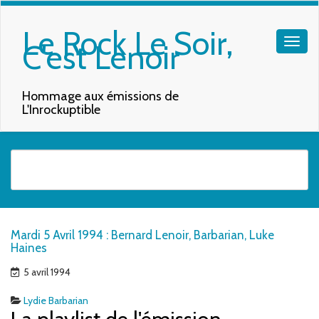
Le Rock Le Soir,
C'est Lenoir
Hommage aux émissions de
L'Inrockuptible
Quand les résultats de l'auto-complétion sont disponibles, utilisez les f
Mardi 5 Avril 1994 : Bernard Lenoir, Barbarian, Luke
Haines
5 avril 1994
Lydie Barbarian