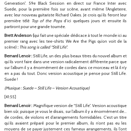
Generation”. 59e Black Session en direct sur France Inter avec
Suede, pour la première fois sur scène, avant même l’Angleterre,
avec leur nouveau guitariste Richard Oakes. Je crois qu’ils feront leur
première télé
Top of the Pops
d’ici quelques jours et ensuite ils
partiront pour une grande tournée.
Brett Anderson (
qui fait une spéciale dédicace à tout le monde ici au
premier rang avec les tee-shirts We Are the Pigs qu’on voit de la
scène)
:
This song is called “Still Life”.
Bernard Lenoir :
Still Life, un des plus beaux titres du nouvel album et
qu’ils vont faire dans une version radicalement différente parce que
sur l’album il y a énormément de cordes dans ce morceau et là il n’y
en a pas du tout. Donc version acoustique je pense pour Still Life.
Suede !
(Musique : Suede – Still Life – Version Acoustique)
[41:55]
Bernard Lenoir :
Magnifique version de “Still Life”. Version acoustique
bien sûr, puisque je vous le disais, sur l’album il y a énormément de…
de cordes, de violons et d’arrangements formidables. C’est un titre
qu’ils avaient préparé pour le premier album, ils n’ont pas eu les
moyens de se payer justement ces fameux arrangements, ils l’ont