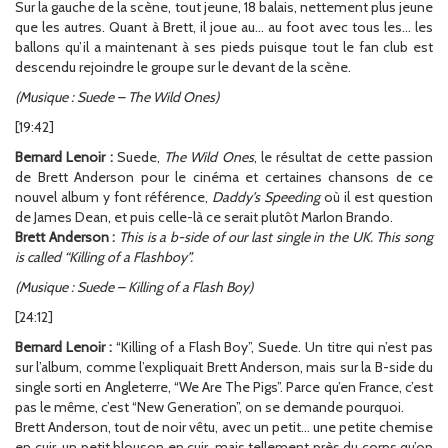
Sur la gauche de la scène, tout jeune, 18 balais, nettement plus jeune
que les autres. Quant à Brett, il joue au… au foot avec tous les… les
ballons qu’il a maintenant à ses pieds puisque tout le fan club est
descendu rejoindre le groupe sur le devant de la scène.
(Musique : Suede – The Wild Ones)
[19:42]
Bernard Lenoir :
Suede,
The Wild Ones
, le résultat de cette passion
de Brett Anderson pour le cinéma et certaines chansons de ce
nouvel album y font référence,
Daddy’s Speeding
où il est question
de James Dean, et puis celle-là ce serait plutôt Marlon Brando.
Brett Anderson :
This is a b-side of our last single in the UK. This song
is called “Killing of a Flashboy”.
(Musique : Suede – Killing of a Flash Boy)
[24:12]
Bernard Lenoir :
“Killing of a Flash Boy”, Suede. Un titre qui n’est pas
sur l’album, comme l’expliquait Brett Anderson, mais sur la B-side du
single sorti en Angleterre, “We Are The Pigs”. Parce qu’en France, c’est
pas le même, c’est “New Generation”, on se demande pourquoi.
Brett Anderson, tout de noir vêtu, avec un petit… une petite chemise
en cuir, un petit blouson en cuir, mais tellement près du corps qu’on