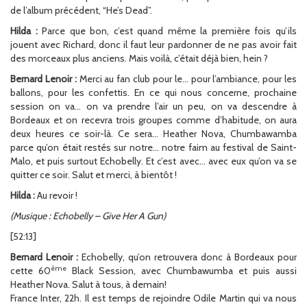
de l’album précédent, “He’s Dead”.
Hilda :
Parce que bon, c’est quand même la première fois qu’ils
jouent avec Richard, donc il faut leur pardonner de ne pas avoir fait
des morceaux plus anciens. Mais voilà, c’était déjà bien, hein ?
Bernard Lenoir :
Merci au fan club pour le… pour l’ambiance, pour les
ballons, pour les confettis. En ce qui nous concerne, prochaine
session on va… on va prendre l’air un peu, on va descendre à
Bordeaux et on recevra trois groupes comme d’habitude, on aura
deux heures ce soir-là. Ce sera… Heather Nova, Chumbawamba
parce qu’on était restés sur notre… notre faim au festival de Saint-
Malo, et puis surtout Echobelly. Et c’est avec… avec eux qu’on va se
quitter ce soir. Salut et merci, à bientôt !
Hilda :
Au revoir !
(Musique : Echobelly – Give Her A Gun)
[52:13]
Bernard Lenoir :
Echobelly, qu’on retrouvera donc à Bordeaux pour
ème
cette 60
Black Session, avec Chumbawumba et puis aussi
Heather Nova. Salut à tous, à demain!
France Inter, 22h. Il est temps de rejoindre Odile Martin qui va nous