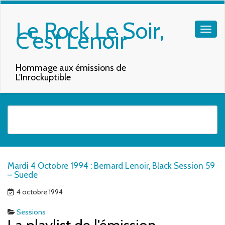
Le Rock Le Soir,
C'est Lenoir
Hommage aux émissions de
L'Inrockuptible
Quand les résultats de l'auto-complétion sont disponibles, utilisez les f
Mardi 4 Octobre 1994 : Bernard Lenoir, Black Session 59
– Suede
4 octobre 1994
Sessions