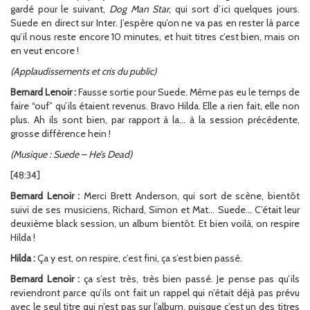
gardé pour le suivant,
Dog Man Star
, qui sort d’ici quelques jours.
Suede en direct sur Inter. J’espère qu’on ne va pas en rester là parce
qu’il nous reste encore 10 minutes, et huit titres c’est bien, mais on
en veut encore !
(Applaudissements et cris du public)
Bernard Lenoir :
Fausse sortie pour Suede. Même pas eu le temps de
faire “ouf” qu’ils étaient revenus. Bravo Hilda. Elle a rien fait, elle non
plus. Ah ils sont bien, par rapport à la… à la session précédente,
grosse différence hein !
(Musique : Suede – He’s Dead)
[48:34]
Bernard Lenoir :
Merci Brett Anderson, qui sort de scène, bientôt
suivi de ses musiciens, Richard, Simon et Mat… Suede… C’était leur
deuxième black session, un album bientôt. Et bien voilà, on respire
Hilda !
Hilda :
Ça y est, on respire, c’est fini, ça s’est bien passé.
Bernard Lenoir :
ça s’est très, très bien passé. Je pense pas qu’ils
reviendront parce qu’ils ont fait un rappel qui n’était déjà pas prévu
avec le seul titre qui n’est pas sur l’album, puisque c’est un des titres