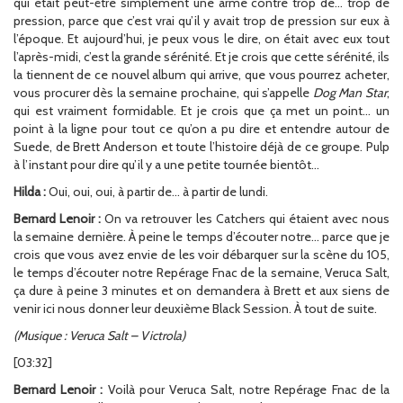
qui était peut-être simplement une arme contre trop de… trop de
pression, parce que c’est vrai qu’il y avait trop de pression sur eux à
l’époque. Et aujourd’hui, je peux vous le dire, on était avec eux tout
l’après-midi, c’est la grande sérénité. Et je crois que cette sérénité, ils
la tiennent de ce nouvel album qui arrive, que vous pourrez acheter,
vous procurer dès la semaine prochaine, qui s’appelle
Dog Man Star
,
qui est vraiment formidable. Et je crois que ça met un point… un
point à la ligne pour tout ce qu’on a pu dire et entendre autour de
Suede, de Brett Anderson et toute l’histoire déjà de ce groupe. Pulp
à l’instant pour dire qu’il y a une petite tournée bientôt…
Hilda :
Oui, oui, oui, à partir de… à partir de lundi.
Bernard Lenoir :
On va retrouver les Catchers qui étaient avec nous
la semaine dernière. À peine le temps d’écouter notre… parce que je
crois que vous avez envie de les voir débarquer sur la scène du 105,
le temps d’écouter notre Repérage Fnac de la semaine, Veruca Salt,
ça dure à peine 3 minutes et on demandera à Brett et aux siens de
venir ici nous donner leur deuxième Black Session. À tout de suite.
(Musique : Veruca Salt – Victrola)
[03:32]
Bernard Lenoir :
Voilà pour Veruca Salt, notre Repérage Fnac de la