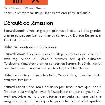
Black Session 59 avec Suede.
Note : Le 1er morceau (Pulp?) n’a pas été enregistré sur l’audio.
Déroulé de l’émission
Bernard Lenoir :
Avec un groupe qui nous a habitués à des grandes
premières puisque, bah comme dirait Jarvis : « Do You Remember
The First Time ? ».
Hilda :
Oui, m’enfin je préfère l’oublier.
Bernard Lenoir :
Bah ouais, c’était le 28 janvier 93 et c’est vrai qu’on
avait reçu Suede ici. C’était la première fois qu’ils quittaient
l’Angleterre, c’était leur premier concert en Europe. Et c’était… ce fut
une Black Session un peu… un peu tendue, il faut bien le dire.
Hilda :
Un peu tendue mais très belle. On va arrêter, on va dire qu’elle
était très, très belle.
Bernard Lenoir :
Non mais c’était un peu tendu parce que, bon à
l’époque, c’est vrai qu’on avait été surpris par ce… par ce groupe. On
avait peut-être eu tort de déceler une certaine… une certaine
arrogance, disons-le, mais qui était peut-être mal… mal interprétée,