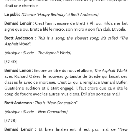
dirait une chemise.
Le public
(Chante “Happy Birthday” à Brett Anderson)
Bernard Lenoir :
C’est l’anniversaire de Brett ? Ah oui, Hilda me fait
signe que oui. Brett a filé le micro, son micro à son fan club. Et voilà.
Brett Anderson :
This is a song, the slowest song, it’s called “The
Asphalt World”.
(Musique : Suede – The Asphalt World)
[32:40]
Bernard Lenoir :
Encore un titre du nouvel album,
The Asphalt World
,
avec Richard Oakes, le nouveau guitariste de Suede qui faisait ses
classes là avec ce morceau. C’est lui qui a remplacé Bernard Butler.
Quatrième audition et il était engagé, il faut croire que ça a été le
coup de foudre avec les autres musiciens. Et il s’en sort pas mal !
Brett Anderson :
This is “New Generation”.
(Musique : Suede – New Generation)
[37:28]
Bernard Lenoir :
Et bien finalement, il est pas mal ce “New