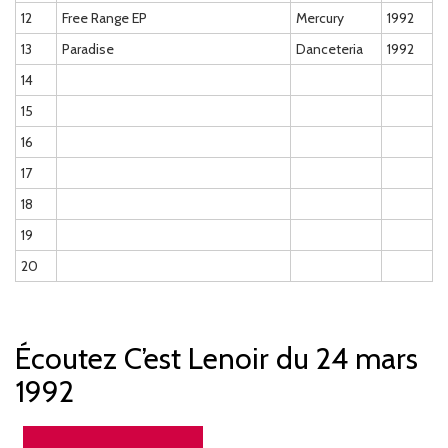
12
Free Range EP
Mercury
1992
13
Paradise
Danceteria
1992
14
15
16
17
18
19
20
Écoutez C’est Lenoir du 24 mars
1992