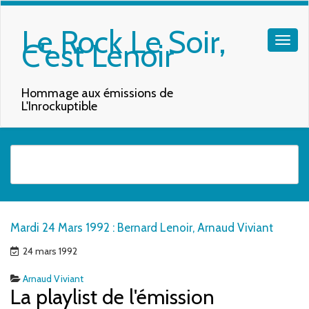
Le Rock Le Soir,
C'est Lenoir
Hommage aux émissions de
L'Inrockuptible
Quand les résultats de l'auto-complétion sont disponibles, utilisez les f
Mardi 24 Mars 1992 : Bernard Lenoir, Arnaud Viviant
24 mars 1992
Arnaud Viviant
La playlist de l'émission