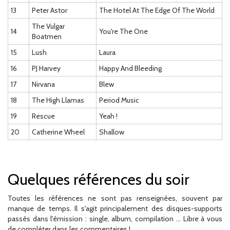
13
Peter Astor
The Hotel At The Edge Of The World
The Vulgar
14
You're The One
Boatmen
15
Lush
Laura
16
PJ Harvey
Happy And Bleeding
17
Nirvana
Blew
18
The High Llamas
Period Music
19
Rescue
Yeah !
20
Catherine Wheel
Shallow
Quelques références du soir
Toutes les références ne sont pas renseignées, souvent par
manque de temps. Il s'agit principalement des disques-supports
passés dans l'émission : single, album, compilation ... Libre à vous
de compléter dans les commentaires !