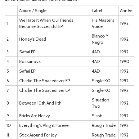
Album / Single
Label
Année
We Hate It When Our Friends
His Master's
1
1992
Become Successful EP
Voice
Blanco Y
2
Honey's Dead
1992
Negro
3
Safari EP
4AD
1992
4
Bossanova
4AD
1990
5
Safari EP
4AD
1992
6
Charlie The Spacedriver EP
Single KO
1992
7
Charlie The Spacedriver EP
Single KO
1992
Situation
8
Between 10th And 11th
1992
Two
9
Bricks Are Heavy
Slash
1992
10
Everything's Alright Forever
Rough Trade
1992
11
Stick Around For Joy
Rough Trade
1992