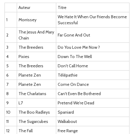
Auteur
Titre
We Hate It When Our Friends Become
1
Morrissey
Successful
The Jesus And Mary
2
Far Gone And Out
Chain
3
The Breeders
Do You Love Me Now ?
4
Pixies
Down To The Well
5
The Breeders
Don't Call Home
6
Planete Zen
Télépathie
7
Planete Zen
Come On Dance
8
The Charlatans
Can't Even Be Bothered
9
L7
Pretend We're Dead
10
The Boo Radleys
Spaniard
11
The Sugarcubes
Walkabout
12
The Fall
Free Range