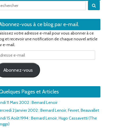
Quand les résulta
Abonnez-vous à ce blog par e-mail.
isissez votre adresse e-mail pour vous abonner à ce
og et recevoir une notification de chaque nouvel article
r e-mail.
dresse
il
Abonnez-vous
Quelques Pages et Articles
ndi 11 Mars 2002 : Bernard Lenoir
rcredi 2 Janvier 2002 : Bernard Lenoir, Fevret, Beauvallet
ndi 15 Août 1994 : Bernard Lenoir, Hugo Cassavetti (The
roggs)