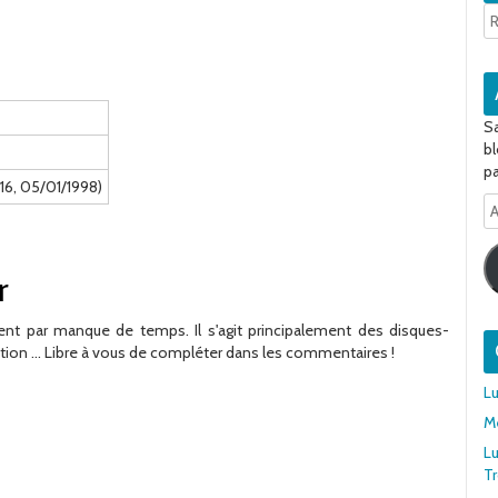
Sa
bl
pa
116, 05/01/1998)
A
e-
ma
r
nt par manque de temps. Il s'agit principalement des disques-
tion ... Libre à vous de compléter dans les commentaires !
Lu
Me
Lu
T