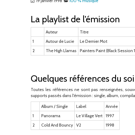
19 janvier 1998
100 % musique
La playlist de l'émission
Auteur
Titre
1
Autour de Lucie
Le Dernier Mot
2
The High Llamas
Painters Paint (Black Session 
Quelques références du soi
Toutes les références ne sont pas renseignées, souve
supports passés dans l'émission : single, album, compila
Album / Single
Label
Année
1
Panorama
Le Village Vert
1997
2
Cold And Bouncy
V2
1998