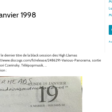
Me
Lu
janvier 1998
Ma
Au
le dernier titre de la black session des High Llamas
s://www.discogs.com/fr/release/2486291-Various-Panorama, sortie
égori Czerinsky, Télépopmusik, …
ion :