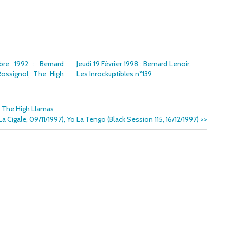
bre 1992 : Bernard
Jeudi 19 Février 1998 : Bernard Lenoir,
Rossignol, The High
Les Inrockuptibles n°139
6, The High Llamas
a Cigale, 09/11/1997), Yo La Tengo (Black Session 115, 16/12/1997)
>>