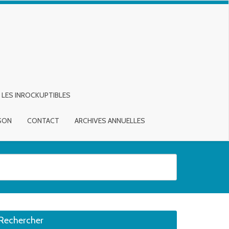
LES INROCKUPTIBLES
ISON
CONTACT
ARCHIVES ANNUELLES
sirée. Utilisateurs et utilisatrices d‘appareils tactiles, explorez en touch
Rechercher