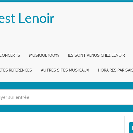
est Lenoir
 CONCERTS
MUSIQUE 100%
ILS SONT VENUS CHEZ LENOIR
ÈTES RÉFÉRENCÉS
AUTRES SITES MUSICAUX
HORAIRES PAR SA
 utilisez les flèches haut et bas pour évaluer entrer pour aller à la page dé