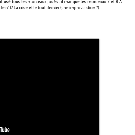
diffusé tous les morceaux joués : il manque les morceaux 7 et 8 A
?, le n°17 La crise et le tout dernier (une improvisation ?).