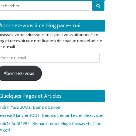
Quand les résulta
Abonnez-vous à ce blog par e-mail.
isissez votre adresse e-mail pour vous abonner à ce
og et recevoir une notification de chaque nouvel article
r e-mail.
dresse
il
Abonnez-vous
Quelques Pages et Articles
ndi 11 Mars 2002 : Bernard Lenoir
rcredi 2 Janvier 2002 : Bernard Lenoir, Fevret, Beauvallet
ndi 15 Août 1994 : Bernard Lenoir, Hugo Cassavetti (The
roggs)