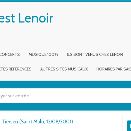
est Lenoir
 CONCERTS
MUSIQUE 100%
ILS SONT VENUS CHEZ LENOIR
ÈTES RÉFÉRENCÉS
AUTRES SITES MUSICAUX
HORAIRES PAR SA
 utilisez les flèches haut et bas pour évaluer entrer pour aller à la page dé
n Tiersen (Saint Malo, 12/08/2001)