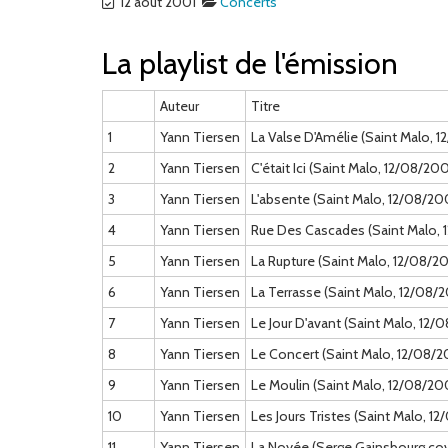
12 août 2001
Concerts
La playlist de l'émission
Auteur
Titre
1
Yann Tiersen
La Valse D'Amélie (Saint Malo, 
2
Yann Tiersen
C'était Ici (Saint Malo, 12/08/200
3
Yann Tiersen
L'absente (Saint Malo, 12/08/20
4
Yann Tiersen
Rue Des Cascades (Saint Malo, 
5
Yann Tiersen
La Rupture (Saint Malo, 12/08/2
6
Yann Tiersen
La Terrasse (Saint Malo, 12/08/
7
Yann Tiersen
Le Jour D'avant (Saint Malo, 12/
8
Yann Tiersen
Le Concert (Saint Malo, 12/08/2
9
Yann Tiersen
Le Moulin (Saint Malo, 12/08/20
10
Yann Tiersen
Les Jours Tristes (Saint Malo, 1
11
Yann Tiersen
La Noyée (Serge Gainsbourg cove