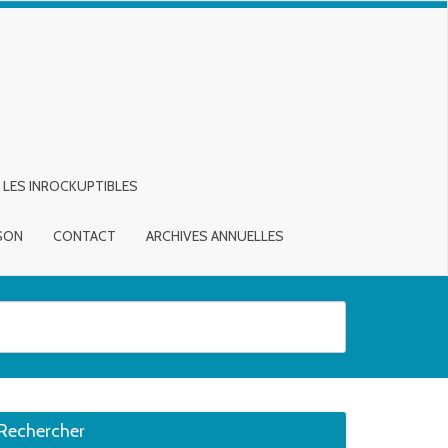
LES INROCKUPTIBLES
ISON
CONTACT
ARCHIVES ANNUELLES
sirée. Utilisateurs et utilisatrices d‘appareils tactiles, explorez en touch
Rechercher