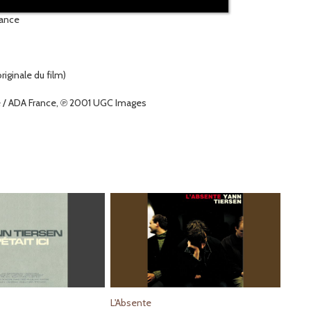
rance
iginale du film)
ce / ADA France, ℗ 2001 UGC Images
L'Absente