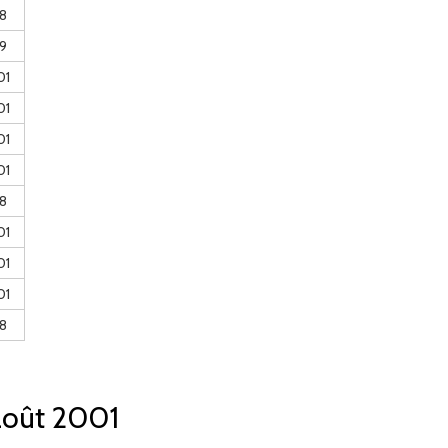
8
9
01
01
01
01
8
01
01
01
8
 août 2001