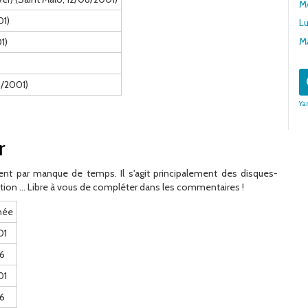
Me
01)
Lu
Ma
1)
)
8/2001)
Ya
r
nt par manque de temps. Il s'agit principalement des disques-
tion ... Libre à vous de compléter dans les commentaires !
née
01
6
01
6