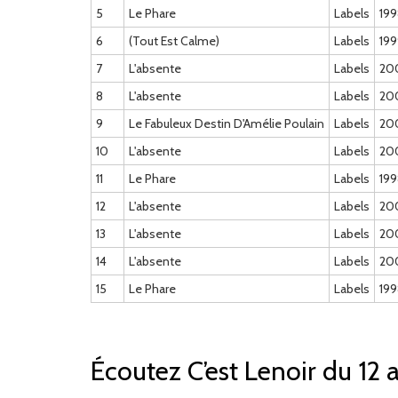
5
Le Phare
Labels
199
6
(Tout Est Calme)
Labels
199
7
L'absente
Labels
20
8
L'absente
Labels
20
9
Le Fabuleux Destin D'Amélie Poulain
Labels
20
10
L'absente
Labels
20
11
Le Phare
Labels
199
12
L'absente
Labels
20
13
L'absente
Labels
20
14
L'absente
Labels
20
15
Le Phare
Labels
199
Écoutez C’est Lenoir du 12