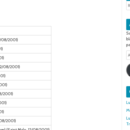
Sa
bl
12/08/2001)
pa
1)
A
01)
e-
ma
12/08/2001)
001)
2001)
08/2001)
Lu
001)
Me
01)
Lu
2/08/2001)
T
r) (Saint Malo, 12/08/2001)