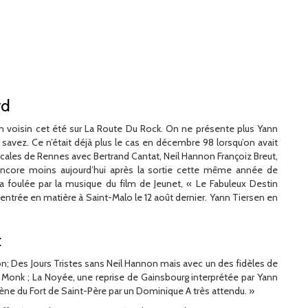
rd
n voisin cet été sur La Route Du Rock. On ne présente plus Yann
e savez. Ce n’était déjà plus le cas en décembre 98 lorsqu’on avait
icales de Rennes avec Bertrand Cantat, Neil Hannon Françoiz Breut,
encore moins aujourd’hui après la sortie cette même année de
 foulée par la musique du film de Jeunet, « Le Fabuleux Destin
d’entrée en matière à Saint-Malo le 12 août dernier. Yann Tiersen en
t
on; Des Jours Tristes sans Neil Hannon mais avec un des fidèles de
d Monk ; La Noyée, une reprise de Gainsbourg interprétée par Yann
 scène du Fort de Saint-Père par un Dominique A très attendu. »