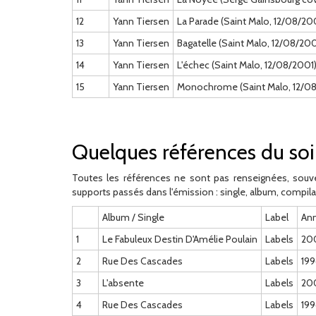
12
Yann Tiersen
La Parade (Saint Malo, 12/08/20
13
Yann Tiersen
Bagatelle (Saint Malo, 12/08/200
14
Yann Tiersen
L'échec (Saint Malo, 12/08/2001
15
Yann Tiersen
Monochrome (Saint Malo, 12/0
Quelques références du soi
Toutes les références ne sont pas renseignées, souve
supports passés dans l'émission : single, album, compila
Album / Single
Label
An
1
Le Fabuleux Destin D'Amélie Poulain
Labels
20
2
Rue Des Cascades
Labels
199
3
L'absente
Labels
20
4
Rue Des Cascades
Labels
199