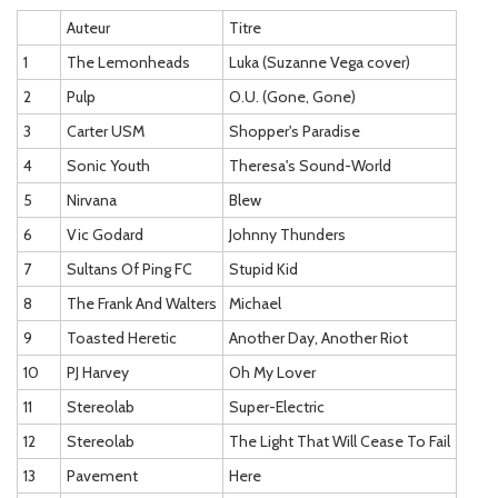
Auteur
Titre
1
The Lemonheads
Luka (Suzanne Vega cover)
2
Pulp
O.U. (Gone, Gone)
3
Carter USM
Shopper's Paradise
4
Sonic Youth
Theresa's Sound-World
5
Nirvana
Blew
6
Vic Godard
Johnny Thunders
7
Sultans Of Ping FC
Stupid Kid
8
The Frank And Walters
Michael
9
Toasted Heretic
Another Day, Another Riot
10
PJ Harvey
Oh My Lover
11
Stereolab
Super-Electric
12
Stereolab
The Light That Will Cease To Fail
13
Pavement
Here