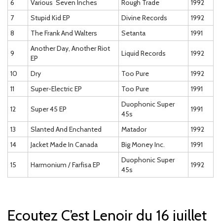
6
Various  Seven Inches
Rough Trade
1992
7
Stupid Kid EP
Divine Records
1992
8
The Frank And Walters
Setanta
1991
Another Day, Another Riot
9
Liquid Records
1992
EP
10
Dry
Too Pure
1992
11
Super-Electric EP
Too Pure
1991
Duophonic Super
12
Super 45 EP
1991
45s
13
Slanted And Enchanted
Matador
1992
14
Jacket Made In Canada
Big Money Inc.
1991
Duophonic Super
15
Harmonium / Farfisa EP
1992
45s
Ecoutez C’est Lenoir du 16 juillet