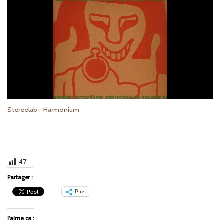
Stereolab - Harmonium
47
Partager :
Plus
J’aime ça :