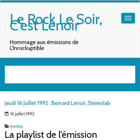
Le Rock Le Soir,
C'est Lenoir
Hommage aux émissions de
L'Inrockuptible
Quand les résultats de l'auto-complétion sont disponibles, utilisez les f
Jeudi 16 Juillet 1992 : Bernard Lenoir, Stereolab
16 juillet 1992
Invites
La playlist de l'émission