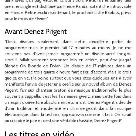
drink ideal. Campag Velocet, ils sont trois :Pete, Ian et Barney, leur
premier single est distribué par Fierce Panda, autant dire introuvable
en France. Petite exclu maintenant, le prochain Little Rabbits, prévu
pour le mois de Février.”
Avant Denez Prigent
“Deux disques seulement dans cette deuxième partie de
programme mais le premier fait 17 minutes au moins. Je ne me
souviens pas d’avoir jamais programmé un disque aussi long,ou
alors il fallait vraiment remonter loin en arrière, peut-être jusqu’à
Blonde On Blonde de Dylan. Un disque de 17 minutes dans un
programme de trois quarts d’heure faut oser, d’accord. Mais je crois
que ça en vaut la peine surtout que vous êtes quelques-uns à avoir
manifesté l’envie de jeter une oreille sur le nouvel album de Denez
Prigent, fameux chanteur breton de musique traditionnelle, le plus
souvent a cappella, c’est les fameuses gwerz, mais cette fois dans
un esprit d’ouverture absolument étonnant. Denez Prigent a décidé
d’unir tradition et modernité en s’immergeant dans la musique
électronique, dans la techno, appelons-la comme il faut. On aurait
pu craindre le pire et c’est une véritable réussite, Denez Prigent!”
Les titres en vidéo