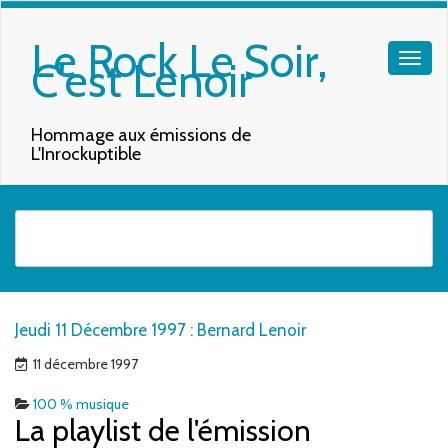
Le Rock Le Soir,
C'est Lenoir
Hommage aux émissions de
L'Inrockuptible
Quand les résultats de l'auto-complétion sont disponibles, utilisez les f
Jeudi 11 Décembre 1997 : Bernard Lenoir
11 décembre 1997
100 % musique
La playlist de l'émission