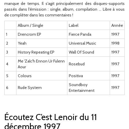
manque de temps. Il s'agit principalement des disques-supports
passés dans l'émission : single, album, compilation ... Libre à vous
de compléter dans les commentaires !
Album / Single
Label
Année
1
Drencrom EP
Fierce Panda
1997
2
Yeah
Universal Music
1998
3
History Repeating EP
Wall Of Sound
1997
Me 'Zalc'h Ennon Ur Fulenn
4
Rosebud
1997
Aour
5
Colours
Positiva
1997
Soundboy
6
Rude System
1997
Entertainment
Écoutez C’est Lenoir du 11
décembre 1997