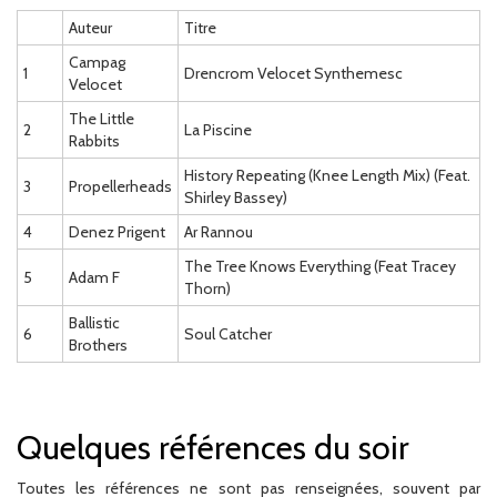
Auteur
Titre
Campag
1
Drencrom Velocet Synthemesc
Velocet
The Little
2
La Piscine
Rabbits
History Repeating (Knee Length Mix) (Feat.
3
Propellerheads
Shirley Bassey)
4
Denez Prigent
Ar Rannou
The Tree Knows Everything (Feat Tracey
5
Adam F
Thorn)
Ballistic
6
Soul Catcher
Brothers
Quelques références du soir
Toutes les références ne sont pas renseignées, souvent par