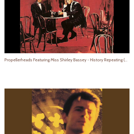
Propellerheads Featuring Miss Shirley Bassey - History Repeating (Knee Length Mix)