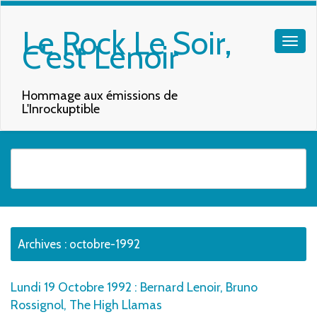
Le Rock Le Soir,
C'est Lenoir
Hommage aux émissions de
L'Inrockuptible
Quand les résultats de l'auto-complétion sont disponibles, utilisez les f
Archives :
octobre-1992
Lundi 19 Octobre 1992 : Bernard Lenoir, Bruno
Rossignol, The High Llamas