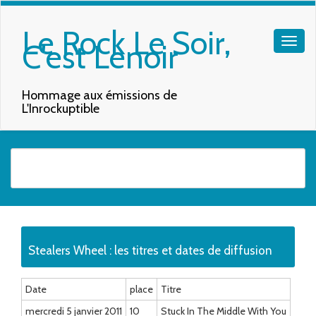
Le Rock Le Soir,
C'est Lenoir
Hommage aux émissions de
L'Inrockuptible
Quand les résultats de l'auto-complétion sont disponibles, utilisez les f
Stealers Wheel : les titres et dates de diffusion
Date
place
Titre
mercredi 5 janvier 2011
10
Stuck In The Middle With You