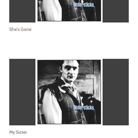
She's Gone
My Sister