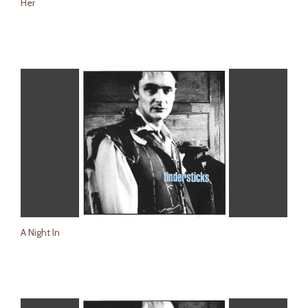
Her
A Night In