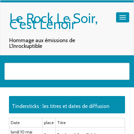
Le Rock Le Soir,
C'est Lenoir
Hommage aux émissions de
L'Inrockuptible
Quand les résultats de l'auto-complétion sont disponibles, utilisez les f
Tindersticks : les titres et dates de diffusion
Date
place
Titre
lundi 10 mai