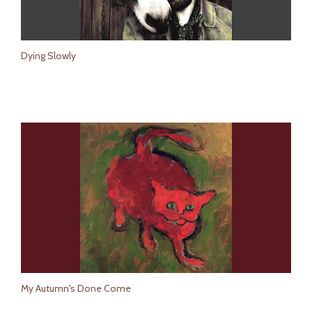
Dying Slowly
My Autumn's Done Come