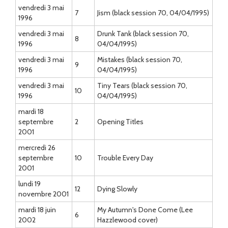
vendredi 3 mai
7
Jism (black session 70, 04/04/1995)
1996
vendredi 3 mai
Drunk Tank (black session 70,
8
1996
04/04/1995)
vendredi 3 mai
Mistakes (black session 70,
9
1996
04/04/1995)
vendredi 3 mai
Tiny Tears (black session 70,
10
1996
04/04/1995)
mardi 18
septembre
2
Opening Titles
2001
mercredi 26
septembre
10
Trouble Every Day
2001
lundi 19
12
Dying Slowly
novembre 2001
mardi 18 juin
My Autumn's Done Come (Lee
6
2002
Hazzlewood cover)