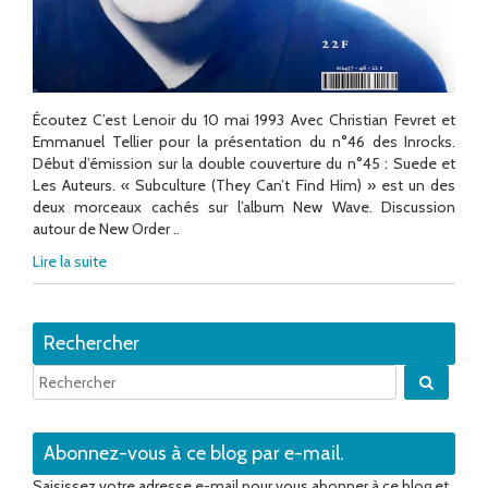
Écoutez C’est Lenoir du 10 mai 1993 Avec Christian Fevret et
Emmanuel Tellier pour la présentation du n°46 des Inrocks.
Début d’émission sur la double couverture du n°45 : Suede et
Les Auteurs. « Subculture (They Can’t Find Him) » est un des
deux morceaux cachés sur l’album New Wave. Discussion
autour de New Order ..
Lire la suite
Rechercher
Quand 
Abonnez-vous à ce blog par e-mail.
Saisissez votre adresse e-mail pour vous abonner à ce blog et