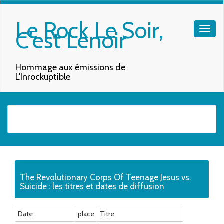
Le Rock Le Soir,
C'est Lenoir
Hommage aux émissions de
L'Inrockuptible
Quand les résultats de l'auto-complétion sont disponibles, utilisez les f
The Revolutionary Corps Of Teenage Jesus vs.
Suicide : les titres et dates de diffusion
Date
place
Titre