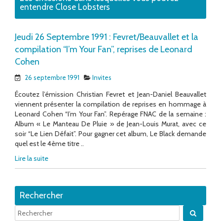
entendre Close Lobsters
Jeudi 26 Septembre 1991 : Fevret/Beauvallet et la
compilation “I’m Your Fan”, reprises de Leonard
Cohen
26 septembre 1991
Invites
Écoutez l’émission Christian Fevret et Jean-Daniel Beauvallet
viennent présenter la compilation de reprises en hommage à
Leonard Cohen “I’m Your Fan”. Repérage FNAC de la semaine :
Album « Le Manteau De Pluie » de Jean-Louis Murat, avec ce
soir “Le Lien Défait”. Pour gagner cet album, Le Black demande
quel est le 4ème titre ..
Lire la suite
Rechercher
Quand 