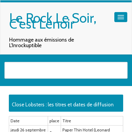
Le Rock Le Soir,
C'est Lenoir
Hommage aux émissions de
L'Inrockuptible
Quand les résultats de l'auto-complétion sont disponibles, utilisez les f
Close Lobsters : les titres et dates de diffusion
Date
place
Titre
jeudi 26 septembre
Paper Thin Hotel (Leonard