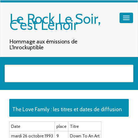
Le Rock Le Soir,
C'est Lenoir
Hommage aux émissions de
L'Inrockuptible
Quand les résultats de l'auto-complétion sont disponibles, utilisez les f
The Love Family : les titres et dates de diffusion
Date
place
Titre
mardi 26 octobre 1993
9
Down To An Art