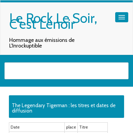
Le Rock Le Soir,
C'est Lenoir
Hommage aux émissions de
L'Inrockuptible
Quand les résultats de l'auto-complétion sont disponibles, utilisez les f
The Legendary Tigerman : les titres et dates de
diffusion
Date
place
Titre