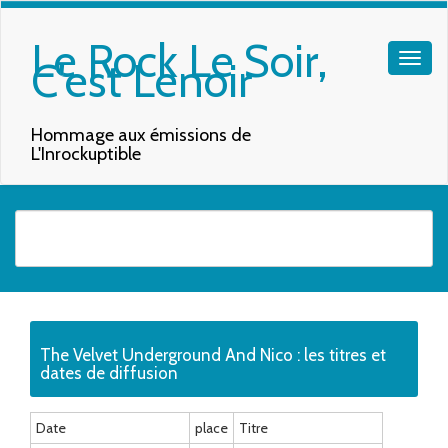
Le Rock Le Soir,
C'est Lenoir
Hommage aux émissions de
L'Inrockuptible
Quand les résultats de l'auto-complétion sont disponibles, utilisez les f
The Velvet Underground And Nico : les titres et
dates de diffusion
Date
place
Titre