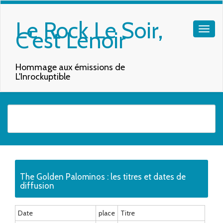
Le Rock Le Soir,
C'est Lenoir
Hommage aux émissions de
L'Inrockuptible
Quand les résultats de l'auto-complétion sont disponibles, utilisez les f
The Golden Palominos : les titres et dates de
diffusion
Date
place
Titre