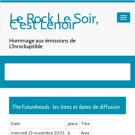
Le Rock Le Soir,
C'est Lenoir
Hommage aux émissions de
L'Inrockuptible
Quand les résultats de l'auto-complétion sont disponibles, utilisez les f
The Futureheads : les titres et dates de diffusion
Date
place
Titre
mercredi 23 novembre 2005
6
Area