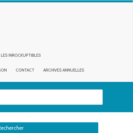
LES INROCKUPTIBLES
ISON
CONTACT
ARCHIVES ANNUELLES
sirée. Utilisateurs et utilisatrices d‘appareils tactiles, explorez en touch
Rechercher