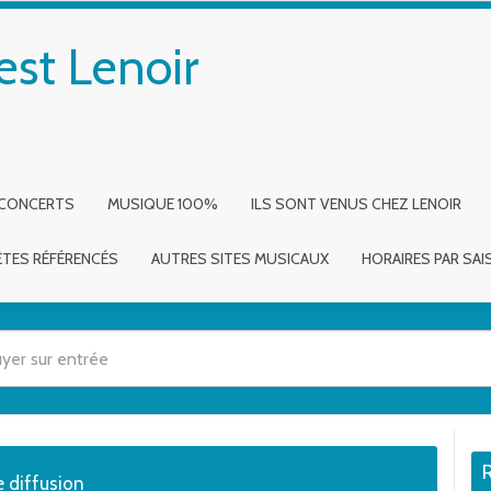
est Lenoir
 CONCERTS
MUSIQUE 100%
ILS SONT VENUS CHEZ LENOIR
ÈTES RÉFÉRENCÉS
AUTRES SITES MUSICAUX
HORAIRES PAR SA
 utilisez les flèches haut et bas pour évaluer entrer pour aller à la page dé
e diffusion