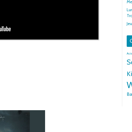
Me
Lu
Tr
Jeu
G
Aci
S
Ki
W
Ba