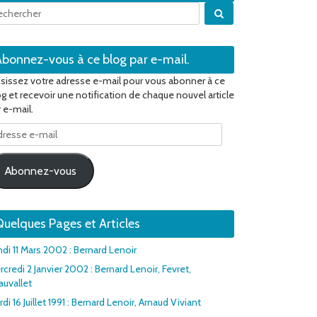
Quand les résultats 
Abonnez-vous à ce blog par e-mail.
isissez votre adresse e-mail pour vous abonner à ce
og et recevoir une notification de chaque nouvel article
 e-mail.
resse
il
Abonnez-vous
uelques Pages et Articles
ndi 11 Mars 2002 : Bernard Lenoir
credi 2 Janvier 2002 : Bernard Lenoir, Fevret,
auvallet
di 16 Juillet 1991 : Bernard Lenoir, Arnaud Viviant