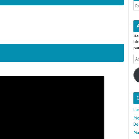
Sa
bl
par
Ad
e-
ma
Q
Lu
Mer
Be
Mar