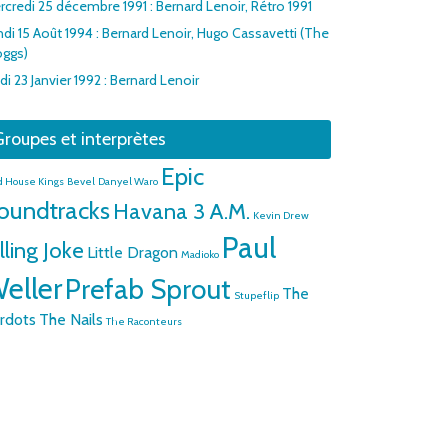
rcredi 25 décembre 1991 : Bernard Lenoir, Rétro 1991
ndi 15 Août 1994 : Bernard Lenoir, Hugo Cassavetti (The
oggs)
di 23 Janvier 1992 : Bernard Lenoir
roupes et interprètes
Epic
d House Kings
Bevel
Danyel Waro
oundtracks
Havana 3 A.M.
Kevin Drew
Paul
lling Joke
Little Dragon
Madioko
eller
Prefab Sprout
The
Stupeflip
rdots
The Nails
The Raconteurs