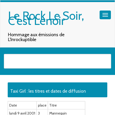
Le Rock Le Soir,
C'est Lenoir
Hommage aux émissions de
L'Inrockuptible
Quand les résultats de l'auto-complétion sont disponibles, utilisez les f
Taxi Girl : les titres et dates de diffusion
Date
place
Titre
lundi 9 avril 2001
3
Mannequin