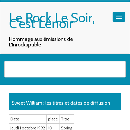
Le Rock Le Soir,
C'est Lenoir
Hommage aux émissions de
L'Inrockuptible
Quand les résultats de l'auto-complétion sont disponibles, utilisez les f
Sweet William : les titres et dates de diffusion
Date
place
Titre
jeudi 1 octobre 1992
10
Spring